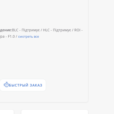
дение:
BLC -
Підтримує /
HLC -
Підтримує /
ROI -
ра -
F1.0 /
смотреть все
БЫСТРЫЙ ЗАКАЗ