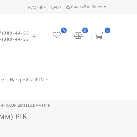
Личный кабинет
Русский
UAH
0
0
0
7)389-44-55
5)389-44-55
Настройка IPTV
-PIRXOF 2МП (2.8мм) PIR
мм) PIR