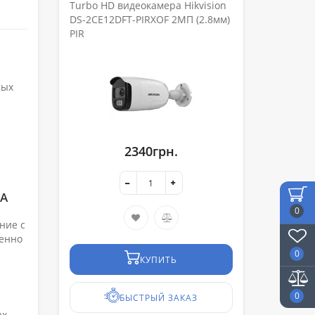
Turbo HD видеокамера Hikvision
DS-2CE12DFT-PIRXOF 2МП (2.8мм)
PIR
ных
2340грн.
ВА
0
ние с
бенно
0
КУПИТЬ
0
БЫСТРЫЙ ЗАКАЗ
ах