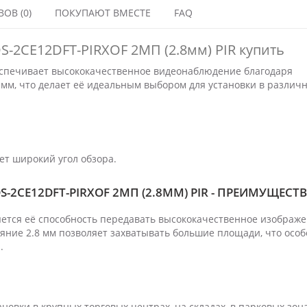
ОВ (0)
ПОКУПАЮТ ВМЕСТЕ
FAQ
DS-2CE12DFT-PIRXOF 2МП (2.8мм) PIR купить
беспечивает высококачественное видеонаблюдение благодаря
мм, что делает её идеальным выбором для установки в различ
ет широкий угол обзора.
S-2CE12DFT-PIRXOF 2МП (2.8ММ) PIR - ПРЕИМУЩЕСТ
тся её способность передавать высококачественное изображе
ние 2.8 мм позволяет захватывать большие площади, что осо
.
новки в крупных торговых центрах, на складах, в парковых зон