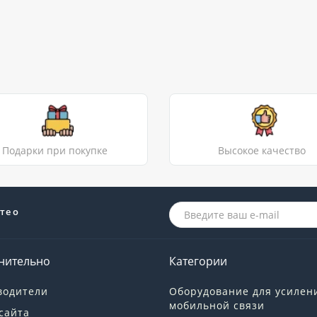
Подарки при покупке
Высокое качество
те о
нительно
Категории
водители
Оборудование для усилен
мобильной связи
сайта