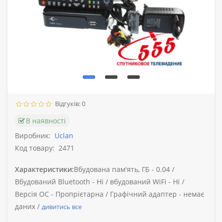
Відгуків: 0
В наявності
Виробник:
Uclan
Код товару:
2471
Характеристики:
Вбудована пам'ять, ГБ -
0.04 /
Вбудований Bluetooth -
Ні /
вбудований WiFi -
Ні /
Версія ОС -
Пропрієтарна /
Графічний адаптер -
немає
даних /
дивитись все