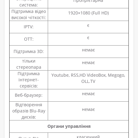
Пропрієтарна
система:
Підтримка відео
1920×1080 (Full HD)
високої чіткості:
є
IPTV:
є
OTT:
немає
Підтримка 3D:
тільки
немає
стереопара
Підтримка
Youtube, RSS,HD VideoBox, Megogo,
інтернет-
OLL.TV
сервісів:
немає
Веб-браузер:
Відтворення
немає
образів Blu-Ray
дисків:
Органи управління
класичний