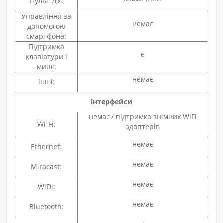
Пульт ДУ:
Управління за
немає
допомогою
смартфона:
Підтримка
є
клавіатури і
миші:
немає
інші:
інтерфейси
немає / підтримка знімних WiFi
Wi-Fi:
адаптерів
немає
Ethernet:
немає
Miracast:
немає
WiDi:
немає
Bluetooth: