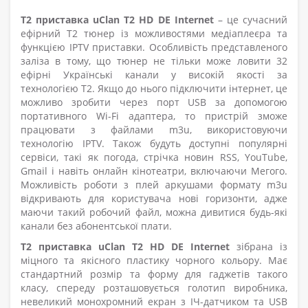
T2 приставка uClan T2 HD DE Internet
– це сучасний
ефірний Т2 тюнер із можливостями медіаплеєра та
функцією IPTV приставки. Особливість представленого
заліза в тому, що тюнер не тільки може ловити 32
ефірні Українські канали у високій якості за
технологією T2. Якщо до нього підключити інтернет, це
можливо зробити через порт USB за допомогою
портативного Wi-Fi адаптера, то пристрій зможе
працювати з файлами m3u, використовуючи
технологію IPTV. Також будуть доступні популярні
сервіси, такі як погода, стрічка новин RSS, YouTube,
Gmail і навіть онлайн кінотеатри, включаючи Мегого.
Можливість роботи з плей аркушами формату m3u
відкривають для користувача нові горизонти, адже
маючи такий робочий файл, можна дивитися будь-які
канали без абонентської плати.
T2 приставка uClan T2 HD DE Internet
зібрана із
міцного та якісного пластику чорного кольору. Має
стандартний розмір та форму для гаджетів такого
класу, спереду розташовується голотип виробника,
невеликий монохромний екран з ІЧ-датчиком та USB