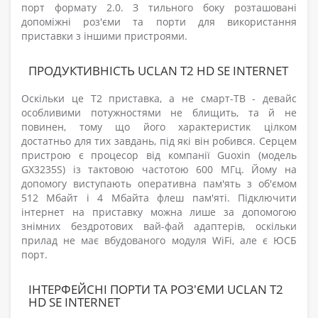
порт формату 2.0. З тильного боку розташовані
допоміжні роз'єми та порти для використання
приставки з іншими пристроями.
ПРОДУКТИВНІСТЬ UCLAN T2 HD SE INTERNET
Оскільки це Т2 приставка, а не смарт-ТВ - девайс
особливими потужностями не блищить, та й не
повинен, тому що його характеристик цілком
достатньо для тих завдань, під які він робився. Серцем
пристрою є процесор від компанії Guoxin (модель
GX3235S) із тактовою частотою 600 МГц. Йому на
допомогу виступають оперативна пам'ять з об'ємом
512 Мбайт і 4 Мбайта флеш пам'яті. Підключити
інтернет на приставку можна лише за допомогою
знімних бездротових вай-фай адаптерів, оскільки
прилад не має вбудованого модуля WiFi, але є ЮСБ
порт.
ІНТЕРФЕЙСНІ ПОРТИ ТА РОЗ'ЄМИ UCLAN T2
HD SE INTERNET