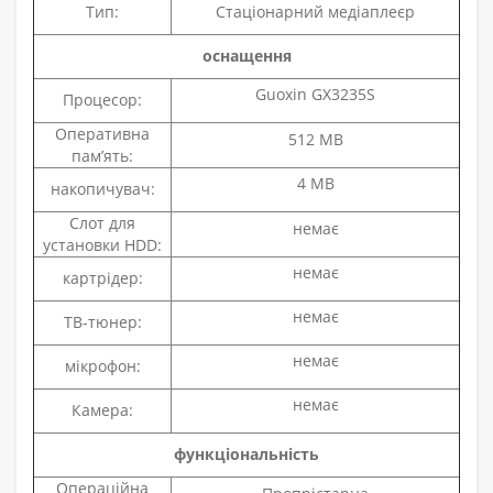
Тип:
Стаціонарний медіаплеєр
оснащення
Guoxin GX3235S
Процесор:
Оперативна
512 MB
пам’ять:
4 MB
накопичувач:
Слот для
немає
установки HDD:
немає
картрідер:
немає
ТВ-тюнер:
немає
мікрофон:
немає
Камера:
функціональність
Операційна