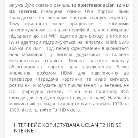
Як уже було сказано раніше,
T2 приставка uClan T2 HD
DE Internet
оснащена одним USB портом, який
знаходиться на лицьовій частині корпусу агрегату.
Тому приставка може працювати зі знімними
накопичувачами та іншою периферією, але найкраще
під'єднати до неї WiFi адаптер для виходу в Інтернет
(WiFi адаптери підтримуються на чіпсетах Ralink 5370
або Ralink 7601). Тоді перед користувачем відкриються
нові можливості у вигляді додаткових, а головне
безкоштовних сервісів. Тильна частина корпусу
облагороджена портом для підключення блока
живлення, роз'ємом HDMI для підключення до
телевізора (передача картинки та аудіо сигналу),
роз'єм RF IN (служить для підключення T2 антени), RF
OUT (передача сигналу Т2 на інші пристрої), RCA
(виходи для передачі відео та аудіо сигналу). Найбільш
можлива якість видається картинки становить
1920 на
1080 пікселів, тобто FullHD якість.
ІНТЕРФЕЙС КОРИСТУВАЧА UCLAN T2 HD SE
INTERNET