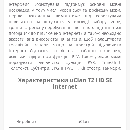
Інтерфейс користувача підтримує основні мовні
розкладки, у тому числі українську та російську мови.
Перше включення вимагатиме від користувача
невеликого налаштування у вигляді вибору мови,
країни та регіону перебування, після чого підтягнеться
погода (якщо підключено інтернет), а також необхідно
вказати вид використання антени, щоб налаштувати
телевізійні канали. Якщо на пристрій підключити
інтернет з'єднання, то він стає набагато цікавішим,
оскільки відкриється функція IPTV. Також девайс може
порадувати наявністю функцій PVR, TimeShift,
Телетекст, Субтитри, EPG, IPTV/OTT, Кінотеатр, Таймери.
Характеристики
uClan T2 HD SE
Internet
Виробник:
uClan