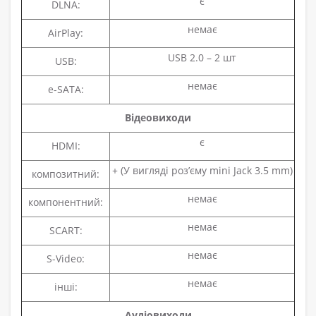
є
DLNA:
немає
AirPlay:
USB 2.0 – 2 шт
USB:
немає
e-SATA:
Відеовиходи
є
HDMI:
+ (У вигляді роз’єму mini Jack 3.5 mm)
композитний:
немає
компонентний:
немає
SCART:
немає
S-Video:
немає
інші:
Аудіовиходи