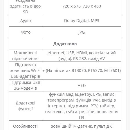
Роздільна
здатність відео
720 x 576, 720 х 480
SD
Аудіо
Dolby Digital, MP3
Фото
JPG
Додатково
Можливості
ethernet, USB, HDMI, коаксіальний
підключення
(аудіо), RS 232, вихід AV
Підтримка
зовнішніх Wi-Fi
+
(На чіпсетах RT3070, RT5370, MT7601)
USB-адаптерів
Підтримка USB
+ (є)
3G-модемів
функція медіацентру, EPG, запис
телепрограм, функція PVR, вихід в
Додаткові
інтернет, підтримка IPTV, таймер,
функції
телетекст, субтитри, ігри, оновлення
ПЗ
Особливості
зовнішній ІЧ-датчик, пульт ДК