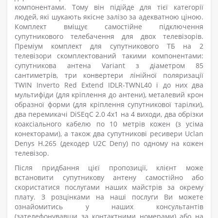
компонентами. Тому він підійде для тієї категорії
людей, які шукають якісне залізо за адекватною ціною.
Комплект вміщує самостійне підключення
супутникового телебачення для двох телевізорів.
Преміум комплект для супутникового ТБ на 2
телевізори скомплектований такими компонентами:
супутникова антена Variant з діаметром 85
сантиметрів, три конвертери лінійної поляризації
TWIN Inverto Red Extend IDLR-TWNL40 і до них два
мультифіди (для кріплення до антени), металевий крон
образної форми (для кріплення супутникової тарілки),
два перемикачі DiSEqC 2.0 4x1 на 4 виходи, два обрізки
коаксіального кабелю по 10 метрів кожен (з усіма
конекторами), а також два супутникові ресивери Uclan
Denys H.265 (декодер U2C Deny) по одному на кожен
телевізор.
Після придбання цієї пропозиції, клієнт може
встановити супутникову антену самостійно або
скористатися послугами наших майстрів за окрему
плату. З розцінками на наші послуги Ви можете
ознайомитись у наших консультантів
(зателефонувавши за контактними номерами) або на