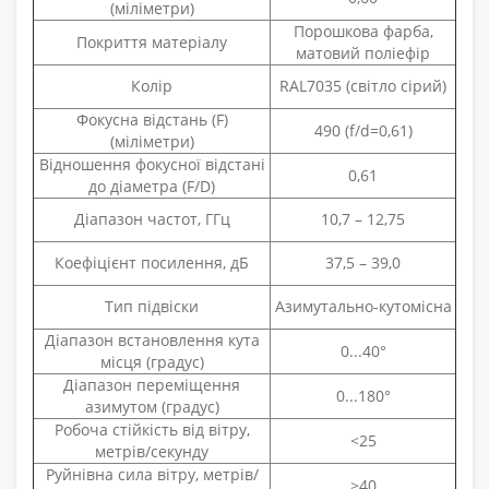
(міліметри)
Порошкова фарба,
Покриття матеріалу
матовий поліефір
Колір
RAL7035 (світло сірий)
Фокусна відстань (F)
490 (f/d=0,61)
(міліметри)
Відношення фокусної відстані
0,61
до діаметра (F/D)
Діапазон частот, ГГц
10,7 – 12,75
Коефіцієнт посилення, дБ
37,5 – 39,0
Тип підвіски
Азимутально-кутомісна
Діапазон встановлення кута
0...40°
місця (градус)
Діапазон переміщення
0...180°
азимутом (градус)
Робоча стійкість від вітру,
<25
метрів/секунду
Руйнівна сила вітру, метрів/
>40