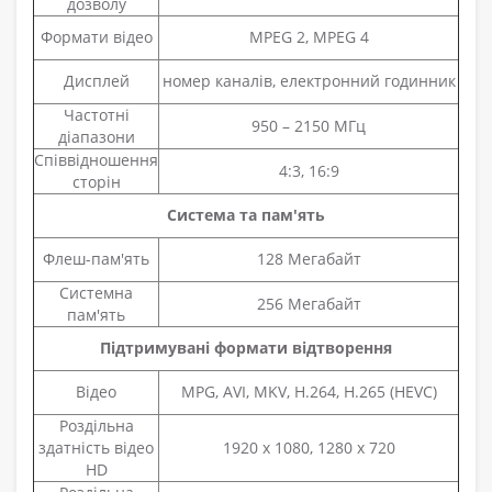
дозволу
Формати відео
MPEG 2, MPEG 4
Дисплей
номер каналів, електронний годинник
Частотні
950 – 2150 МГц
діапазони
Співвідношення
4:3, 16:9
сторін
Система та пам'ять
Флеш-пам'ять
128 Мегабайт
Системна
256 Мегабайт
пам'ять
Підтримувані формати відтворення
Відео
MPG, AVI, MKV, H.264, H.265 (HEVC)
Роздільна
здатність відео
1920 х 1080, 1280 х 720
HD