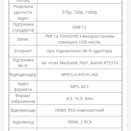
потоку
Роздільна
здатність
576p, 720p, 1080p
відео
Підтримка
DVB-Т2
стандартів
PVR та TimeShift з використанням
Запис
зовнішніх USB-носіїв.
Інтернет
при підключенні Wi-Fi адаптера
Підтримка
на чіпах Mediatek 7601, Ralink RT5370
Wi-Fi
Відеодекодер
MPEG-4 AVC/H.264
Аудіо
МР3, AC3
формати
Формат
4:3, 16:9, Avto
зображення
Відеовиходи
HDMI, RCA композитний
Аудіовихід
HDMI, 2 RCA