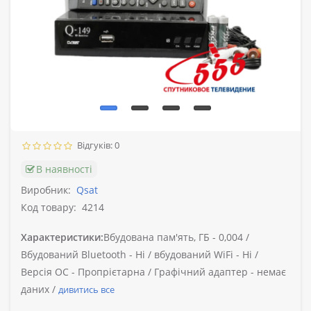
Відгуків: 0
В наявності
Виробник:
Qsat
Код товару:
4214
Характеристики:
Вбудована пам'ять, ГБ -
0,004 /
Вбудований Bluetooth -
Ні /
вбудований WiFi -
Ні /
Версія ОС -
Пропрієтарна /
Графічний адаптер -
немає
даних /
дивитись все