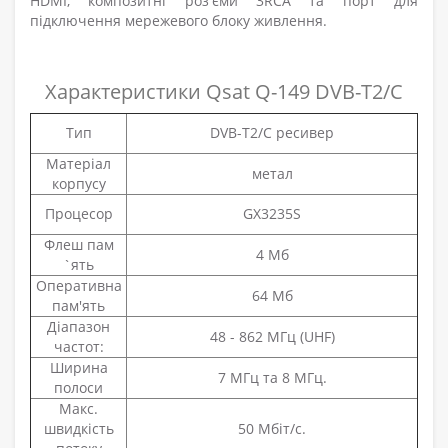
HDMI, композитні роз'єми 3RCA та порт для
підключення мережевого блоку живлення.
Характеристики Qsat Q-149 DVB-T2/C
Тип
DVB-Т2/C ресивер
Матеріал
метал
корпусу
Процесор
GX3235S
Флеш пам
4 Мб
`ять
Оперативна
64 Мб
пам'ять
Діапазон
48 - 862 МГц (UHF)
частот:
Ширина
7 МГц та 8 МГц.
полоси
Макс.
швидкість
50 Мбіт/с.