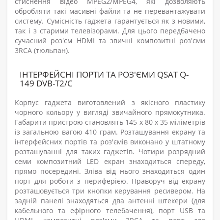
стиснення відео MPEG2/MPEG4, які дозволяють
обробляти такі масивні файли та не перевантажувати
систему. Сумісність гаджета гарантується як з новими,
так і з старими телевізорами. Для цього передбачено
сучасний роз'єм HDMI та звичні композитні роз'єми
3RCA (тюльпан).
ІНТЕРФЕЙСНІ ПОРТИ ТА РОЗ'ЄМИ QSAT Q-
149 DVB-T2/C
Корпус гаджета виготовлений з якісного пластику
чорного кольору у вигляді звичайного прямокутника.
Габарити пристрою становлять 145 х 80 х 35 міліметрів
із загальною вагою 410 грам. Розташування екрану та
інтерфейсних портів та роз'ємів виконано у штатному
розташуванні для таких гаджетів. Чотири розрядний
семи композитний LED екран знаходиться спереду,
прямо посередині. Зліва від нього знаходиться один
порт для роботи з периферією. Праворуч від екрану
розташовується три кнопки керування ресивером. На
задній панелі знаходяться два антенні штекери (для
кабельного та ефірного телебачення), порт USB та