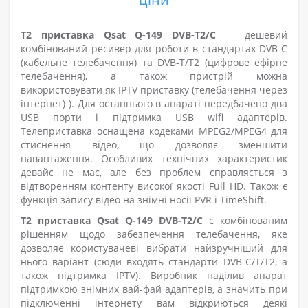
T2 приставка Qsat Q-149 DVB-T2/C
— дешевий
комбінований ресивер для роботи в стандартах DVB-C
(кабельне телебачення) та DVB-T/T2 (цифрове ефірне
телебачення), а також пристрій можна
використовувати як IPTV приставку (телебачення через
інтернет) ). Для останнього в апараті передбачено два
USB порти і підтримка USB wifi адаптерів.
Телеприставка оснащена кодеками MPEG2/MPEG4 для
стиснення відео, що дозволяє зменшити
навантаження. Особливих технічних характеристик
девайс не має, але без проблем справляється з
відтворенням контенту високої якості Full HD. Також є
функція запису відео на знімні носії PVR і TimeShift.
T2 приставка Qsat Q-149 DVB-T2/C
є комбінованим
рішенням щодо забезпечення телебачення, яке
дозволяє користувачеві вибрати найзручніший для
нього варіант (сюди входять стандарти DVB-C/T/T2, а
також підтримка IPTV). Виробник наділив апарат
підтримкою знімних вай-фай адаптерів, а значить при
підключенні інтернету вам відкриються деякі