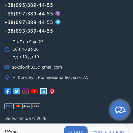
+38(095)389-44-55
+38(097)389-44-55
+38(097)389-44-55
+38(093)389-44-55
Пн-Пт з 9 до 22
Сб з 10 до 20
Нд з 10 до 19
sokolovih333@gmail.com
м. Київ, вул. Володимира Івасюка, 7А
555tv.com.ua © 2026
699грн.
КУПИТИ
КУПИТИ В 1 КЛІК