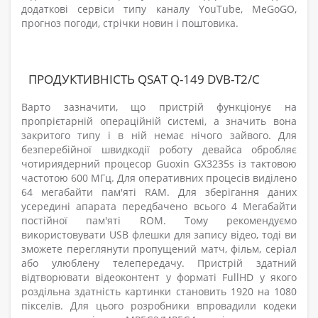
додаткові сервіси типу каналу YouTube, MeGoGO,
прогноз погоди, стрічки новин і поштовика.
ПРОДУКТИВНІСТЬ QSAT Q-149 DVB-T2/C
Варто зазначити, що пристрій функціонує на
пропрієтарній операційній системі, а значить вона
закритого типу і в ній немає нічого зайвого. Для
безперебійної швидкодії роботу девайса обробляє
чотириядерний процесор Guoxin GX3235s із тактовою
частотою 600 МГц. Для оперативних процесів виділено
64 мегабайти пам'яті RAM. Для зберігання даних
усередині апарата передбачено всього 4 Мегабайти
постійної пам'яті ROM. Тому рекомендуємо
використовувати USB флешки для запису відео, тоді ви
зможете переглянути пропущений матч, фільм, серіал
або улюблену телепередачу. Пристрій здатний
відтворювати відеоконтент у форматі FullHD у якого
роздільна здатність картинки становить 1920 на 1080
пікселів. Для цього розробники впровадили кодеки