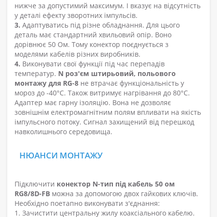
нижче за допустимий максимум. І вказує на відсутність
у деталі ефекту зворотних імпульсів.
3.
Адаптуватись під різне обладнання. Для цього
деталь має стандартний хвильовий опір. Воно
дорівнює 50 Ом. Тому конектор поєднується з
моделями кабелів різних виробників.
4.
Виконувати свої функції під час перепадів
температур.
N роз'єм штирьовий, польового
монтажу для RG-8
не втрачає функціональність у
мороз до -40°С. Також витримує нагрівання до 80°С.
Адаптер має гарну ізоляцію. Вона не дозволяє
зовнішнім електромагнітним полям впливати на якість
імпульсного потоку. Сигнал захищений від перешкод
навколишнього середовища.
НЮАНСИ МОНТАЖУ
Підключити
конектор N-тип під кабель 50 ом
RG8/8D-FB
можна за допомогою двох гайкових ключів.
Необхідно поетапно виконувати з'єднання:
1. Зачистити центральну жилу коаксіального кабелю.