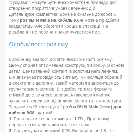
"сусідами" можуть бути високочастотні прилади для
створення покриття в умовах воєнних дій.
Деталь дуже компактна. Вона не схильна до корозії.
Тому
роз'єм N Male на кабель RG-8
можна придбати
заздалегідь. Але зберігати краще в упаковці. На
різьбленні не повинен накопичуватися пил.
Особливості роз'єму
Виробнику вдалося досягти високої якості роз'єму.
Цьому сприяє оптимальна конструкція виробу. В основі
деталі центральний контакт із золотим напиленням.
Він визначає провідність сигналу. Як ізоляція обраний
діелектрик з делрину. Такий матеріал відноситься до
групи термопластиків. Він добре тримає форму та
стійкий до фізичного впливу. А нікелевий корпус
захистить конектор від впливу вологи та температури.
Завдяки своїй конструкції роз'єм
ВЧ N Male (тато) для
кабелю RG8
здатний:
1.
Працювати із частотами до 11 ГГц. При цьому
передача сигналу залишиться якісною.
2.
Підтримувати низький КСВ. Він дорівнює 1,3. Це