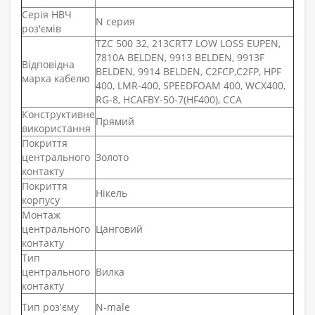
Серія НВЧ
N серия
роз'ємів
TZC 500 32, 213CRT7 LOW LOSS EUPEN,
7810A BELDEN, 9913 BELDEN, 9913F
Відповідна
BELDEN, 9914 BELDEN, C2FCP,C2FP, HPF
марка кабелю
400, LMR-400, SPEEDFOAM 400, WCX400,
RG-8, HCAFBY-50-7(HF400), CCA
Конструктивне
Прямий
використання
Покриття
центрального
Золото
контакту
Покриття
Нікель
корпусу
Монтаж
центрального
Цанговий
контакту
Тип
центрального
Вилка
контакту
Тип роз'єму
N-male