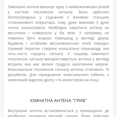
Зовнішня антена виконує одну з найважливіших ролей
у системі посилення сигналу. Вона здійснює
безпосередньо у з'єднання з базовою станцією
стільникового оператора, тому дуже важливо її дуже
точно налаштувати. Необхідно закріпити антену на
височини і повернути у бік вежі. У напрямку не
повинно бути жодних перешкод у вигляді дерев,
будівель і особливо високовольтних ліній передач
(прямий перетин створює колосальну перешкоду, яка
геть-чисто глушить сигнал). У нашому комплекті
посилення сигналу використовується антена у вигляді
вітрила, яка має великі градуси захоплення мережі.
Максимальне посилення сигналу антени становить 10
децибелів. Для приєднання коаксіального кабелю, є
невеликий відрізок дроту з N-конектором на кінці.
КІМНАТНА АНТЕНА "ГРИБ"
Внутрішня антена встановлюється у приміщенні, де
необхідно отримати якісний сигнал. Вона здійснює