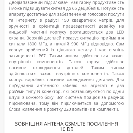
Дводіапазонний підсилювач має гарну продуктивність
і може підвищувати сигнал до 65 децибелів. Потужність
апарату достатньо для забезпечення голосової послуги
та інтернету в радіусі 150 квадратних метрів. Для
зручності в орієнтації працездатності девайсу на
лицьовій частині корпусу розташовується два LED
екрани. Верхній дисплей показує ситуацію приймання
сигналу 1800 МГц, а нижній 900 МГц відповідно. Сам
корпус зроблений із цільного металу і має ступінь
захищеності IP67. Таким чином здійснюється захист
внутрішніх компонентів. Також корпус здійснює
пасивне охолодження деталей. Таким чином
здійснюється захист внутрішніх компонентів. Також
корпус виробляє пасивне охолодження деталей. Для
під'єднання антенного кабелю на агрегаті є два
роз'єми типу N-конектор, які розташовуються по одній
штуці з кожного боку. Вся система працює за рахунок
підсилювача, тому він підключається за допомогою
блока живлення в розетку 220 вольтів (є в комплекті).
ЗОВНІШНЯ АНТЕНА GSM/LTE ПОСИЛЕННЯ
10 DB