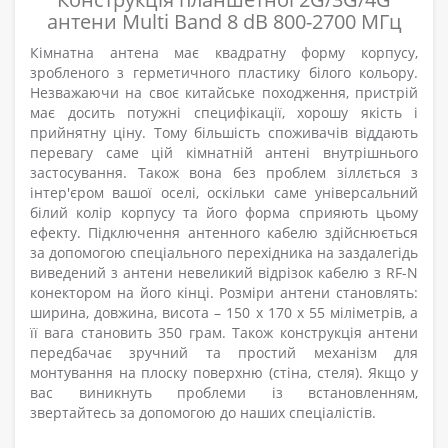
антени Multi Band 8 dB 800-2700 МГц
Кімнатна антена має квадратну форму корпусу,
зробленого з герметичного пластику білого кольору.
Незважаючи на своє китайське походження, пристрій
має досить потужні специфікації, хорошу якість і
прийнятну ціну. Тому більшість споживачів віддають
перевагу саме цій кімнатній антені внутрішнього
застосування. Також вона без проблем зіллється з
інтер'єром вашої оселі, оскільки саме універсальний
білий колір корпусу та його форма сприяють цьому
ефекту. Підключення антенного кабелю здійснюється
за допомогою спеціального перехідника на заздалегідь
виведений з антени невеликий відрізок кабелю з RF-N
конектором на його кінці. Розміри антени становлять:
ширина, довжина, висота – 150 х 170 х 55 міліметрів, а
її вага становить 350 грам. Також конструкція антени
передбачає зручний та простий механізм для
монтування на плоску поверхню (стіна, стеля). Якщо у
вас виникнуть проблеми із встановленням,
звертайтесь за допомогою до наших спеціалістів.