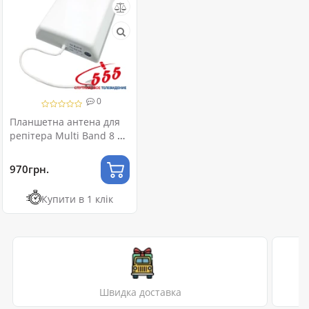
0
Планшетна антена для
репітера Multi Band 8 дБ
GSM/UMTS/LTE 800-2700
МГц
970грн.
Купити в 1 клік
Швидка доставка