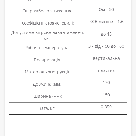
Ом - 50
Опір кабелю зниження:
КСВ менше – 1.6
Коефіцієнт стоячої хвилі:
Допустиме вітрове навантаження,
до 45
м/с:
З - від - 60 до +60
Робоча температура:
вертикальна
Поляризація:
пластик
Матеріал конструкції:
170
Довжина (мм):
150
Ширина (мм):
0.350
Вага, кг):