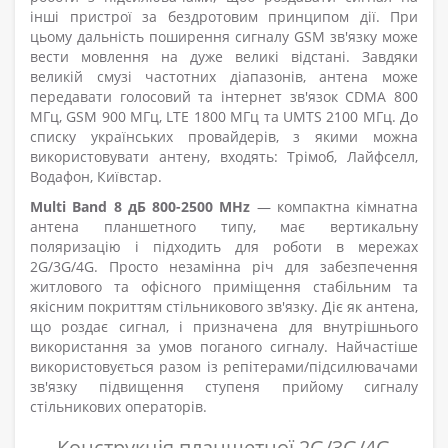
інші пристрої за бездротовим принципом дії. При
цьому дальність поширення сигналу GSM зв'язку може
вести мовлення на дуже великі відстані. Завдяки
великій смузі частотних діапазонів, антена може
передавати голосовий та інтернет зв'язок CDMA 800
МГц, GSM 900 МГц, LTE 1800 МГц та UMTS 2100 МГц. До
списку українських провайдерів, з якими можна
використовувати антену, входять: Трімоб, Лайфселл,
Водафон, Київстар.
Multi Band 8 дБ 800-2500 MHz
— компактна кімнатна
антена планшетного типу, має вертикальну
поляризацію і підходить для роботи в мережах
2G/3G/4G. Просто незамінна річ для забезпечення
житлового та офісного приміщення стабільним та
якісним покриттям стільникового зв'язку. Діє як антена,
що роздає сигнал, і призначена для внутрішнього
використання за умов поганого сигналу. Найчастіше
використовується разом із репітерами/підсилювачами
зв'язку підвищення ступеня прийому сигналу
стільникових операторів.
Конструкція планшетної 2G/3G/4G