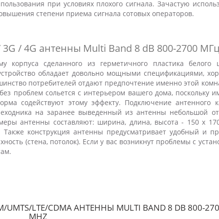
пользования при условиях плохого сигнала. Зачастую использ
повышения степени приема сигнала сотовых операторов.
3G / 4G антенны Multi Band 8 dB 800-2700 МГ
у корпуса сделанного из герметичного пластика белого ц
 устройство обладает довольно мощными спецификациями, хо
шинство потребителей отдают предпочтение именно этой комн
без проблем сольется с интерьером вашего дома, поскольку и
орма содействуют этому эффекту. Подключение антенного к
еходника на заранее выведенный из антенны небольшой от
змеры антенны составляют: ширина, длина, высота - 150 х 170
м. Также конструкция антенны предусматривает удобный и пр
ость (стена, потолок). Если у вас возникнут проблемы с устан
ам.
/UMTS/LTE/CDMA АНТЕННЫ MULTI BAND 8 DB 800-27
MHZ