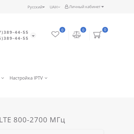
Личный кабинет
Русский
UAH
0
0
0
7)389-44-55
5)389-44-55
Настройка IPTV
LTE 800-2700 МГц