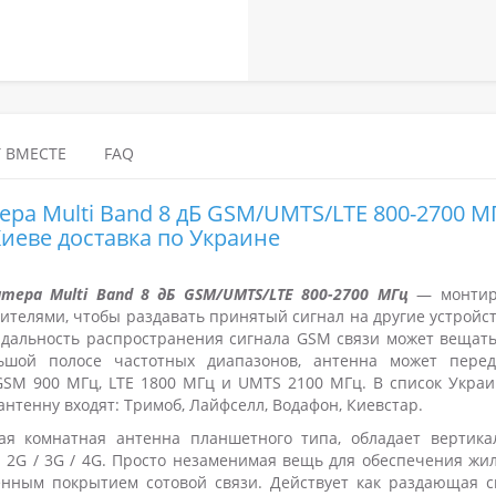
 ВМЕСТЕ
FAQ
ра Multi Band 8 дБ GSM/UMTS/LTE 800-2700 М
Киеве доставка по Украине
ера Multi Band 8 дБ GSM/UMTS/LTE 800-2700 МГц
— монтир
ителями, чтобы раздавать принятый сигнал на другие устройс
 дальность распространения сигнала GSM связи может вещать
ьшой полосе частотных диапазонов, антенна может перед
GSM 900 МГц, LTE 1800 МГц и UMTS 2100 МГц. В список Украи
нтенну входят: Тримоб, Лайфселл, Водафон, Киевстар.
я комнатная антенна планшетного типа, обладает вертика
 2G / 3G / 4G. Просто незаменимая вещь для обеспечения жил
нным покрытием сотовой связи. Действует как раздающая с