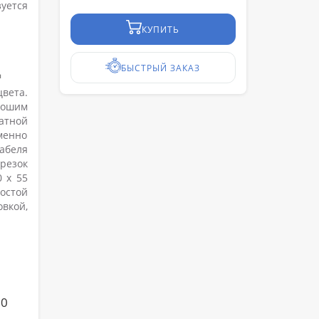
уется
КУПИТЬ
ц
БЫСТРЫЙ ЗАКАЗ
вета.
рошим
атной
менно
абеля
резок
 х 55
остой
овкой,
00