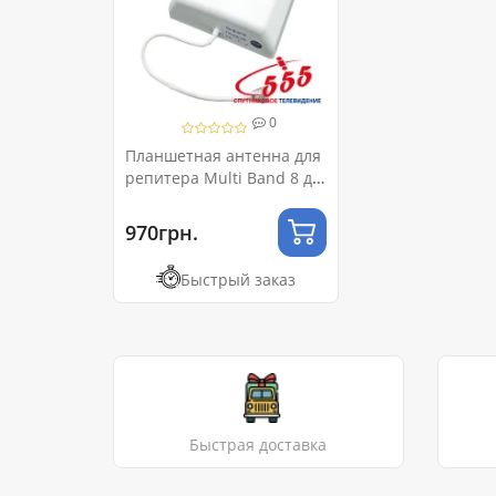
0
Планшетная антенна для
репитера Multi Band 8 дБ
GSM/UMTS/LTE 800-2700
МГц
970грн.
Быстрый заказ
Быстрая доставка