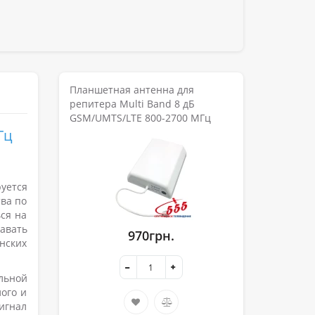
Планшетная антенна для
репитера Multi Band 8 дБ
GSM/UMTS/LTE 800-2700 МГц
Гц
уется
тва по
ся на
авать
970грн.
нских
льной
ого и
игнал