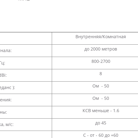
Внутренняя/Комнатная
до 2000 метров
нала:
800-2700
Гц:
8
Bi:
Ом - 50
данс ):
Ом - 50
ения:
КСВ меньше - 1.6
ны:
до 45
, м/с:
С - от - 60 до +60