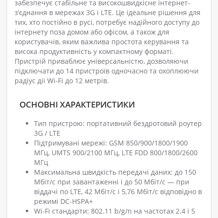
забезпечує стабільне та високошвидкісне інтернет-
з’єднання в мережах 3G і LTE. Це ідеальне рішення для
тих, хто постійно в русі, потребує надійного доступу до
інтернету поза домом або офісом, а також для
користувачів, яким важлива простота керування та
висока продуктивність у компактному форматі.
Пристрій приваблює універсальністю, дозволяючи
підключати до 14 пристроїв одночасно та охоплюючи
радіус дії Wi-Fi до 12 метрів.
ОСНОВНІ ХАРАКТЕРИСТИКИ
Тип пристрою: портативний бездротовий роутер
3G / LTE
Підтримувані мережі: GSM 850/900/1800/1900
МГц, UMTS 900/2100 МГц, LTE FDD 800/1800/2600
МГц
Максимальна швидкість передачі даних: до 150
Мбіт/с при завантаженні і до 50 Мбіт/с — при
віддачі по LTE, 42 Мбіт/с і 5,76 Мбіт/с відповідно в
режимі DC-HSPA+
Wi-Fi стандарти: 802.11 b/g/n на частотах 2.4 і 5