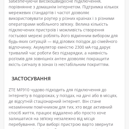
забезпечуючи високошвидкісне підключення,
порівнянне з домашнім інтернетом. Підтримка кількох
мережевих стандартів і частот дозволяє
використовувати роутер у різних країнах і з різними
операторами мобільного зв’язку. Велика кількість
підключених пристроїв і можливість створення
гостьової мережі роблять його відмінним вибором для
будь-яких ситуацій — від ділових поїздок до сімейного
відпочинку. Акумулятор ємністю 2300 мА·год дарує
тривалий час роботи без підзарядки, а наявність
роз’ємів для зовнішніх антен дозволяє покращити
якість сигналу в зонах із нестабільним покриттям.
ЗАСТОСУВАННЯ
ZTE MF910 чудово підходить для підключення до
інтернету в подорожах, у поїздах, на дачі або в місцях,
де відсутній стаціонарний інтернет. Він стане
незамінним помічником для тих, хто веде активний
спосіб життя, працює віддалено або просто хоче
залишатися на зв’язку незалежно від місця
перебування. При виборі пристрою варто звернути