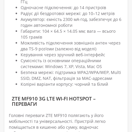
ГГц
Одночасне підключення: до 14 пристроїв
Радіус дії бездротової мережі: до 10–12 метрів
Акумулятор: ємність 2300 мА·год, забезпечує до 6
годин автономної роботи
Габарити: 104 × 64.5 × 14.05 мм; вага — всього
105 грамів
Можливість підключення зовнішніх антен через
два TS-9 роз’єми (залежно від моделі)
Керування через зручний веб-інтерфейс
Сумісність із основними операційними
системами: Windows 7, XP, Vista, Mac OS
Безпека мережі: підтримка WPA2/WPA/WEP, Multi
SSID, DMZ, NAT, фільтрація за MAC-адресами
Колірні варіанти корпусу: чорний та білий
ZTE MF910 3G LTE WI-FI HOTSPOT –
ПЕРЕВАГИ
Головні переваги ZTE MF910 полягають у його
мобільності та універсальності. Пристрій легко
поміщається в кишеню або сумку, водночас