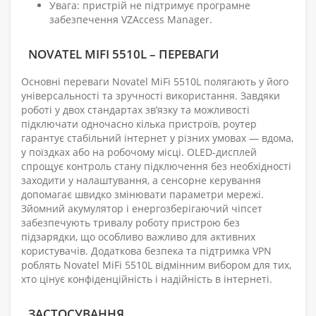
Увага: пристрій не підтримує програмне
забезпечення VZAccess Manager.
NOVATEL MIFI 5510L – ПЕРЕВАГИ
Основні переваги Novatel MiFi 5510L полягають у його
універсальності та зручності використання. Завдяки
роботі у двох стандартах зв’язку та можливості
підключати одночасно кілька пристроїв, роутер
гарантує стабільний інтернет у різних умовах — вдома,
у поїздках або на робочому місці. OLED-дисплей
спрощує контроль стану підключення без необхідності
заходити у налаштування, а сенсорне керування
допомагає швидко змінювати параметри мережі.
Зйомний акумулятор і енергозберігаючий чіпсет
забезпечують тривалу роботу пристрою без
підзарядки, що особливо важливо для активних
користувачів. Додаткова безпека та підтримка VPN
роблять Novatel MiFi 5510L відмінним вибором для тих,
хто цінує конфіденційність і надійність в інтернеті.
ЗАСТОСУВАННЯ