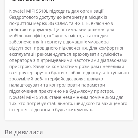
Novatel MiFi 5510L підходить для організації
бездротового доступу до інтернету в місцях із
покриттям мереж 3G CDMA та 4G LTE, включно з
роботою в роумінгу. Це оптимальне рішення для
мобільних офісів, поїздок за місто, а також для
забезпечення інтернету в домашніх умовах за
відсутності провідного підключення. Для комфортної
експлуатації рекомендується враховувати сумісність
оператора з підтримуваними частотними діапазонами
пристрою. Завдяки компактним розмірам і невеликій
вазі роутер зручно брати з собою в дорогу, а інтуїтивно
зрозумілий веб-інтерфейс дозволяє швидко
налаштовувати та контролювати параметри
підключення практично на будь-якому пристрої.
Novatel MiFi 5510L стане незамінним помічником для
тих, хто потребує стабільного, швидкого та захищеного
інтернет-з’єднання в будь-яких умовах.
Ви дивилися