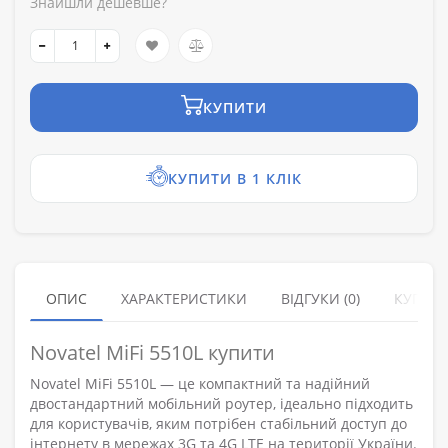
Знайшли дешевше?
КУПИТИ
КУПИТИ В 1 КЛІК
ОПИС
ХАРАКТЕРИСТИКИ
ВІДГУКИ (0)
КУПУЮ
Novatel MiFi 5510L купити
Novatel MiFi 5510L — це компактний та надійний
двостандартний мобільний роутер, ідеально підходить
для користувачів, яким потрібен стабільний доступ до
інтернету в мережах 3G та 4G LTE на території України.