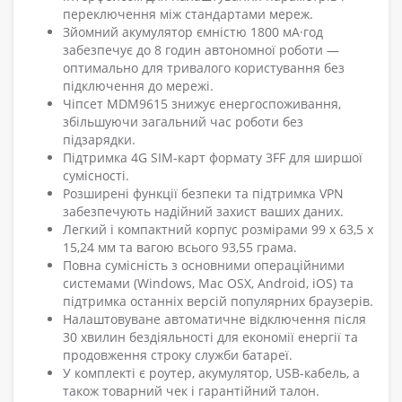
переключення між стандартами мереж.
Зйомний акумулятор ємністю 1800 мА·год
забезпечує до 8 годин автономної роботи —
оптимально для тривалого користування без
підключення до мережі.
Чіпсет MDM9615 знижує енергоспоживання,
збільшуючи загальний час роботи без
підзарядки.
Підтримка 4G SIM-карт формату 3FF для ширшої
сумісності.
Розширені функції безпеки та підтримка VPN
забезпечують надійний захист ваших даних.
Легкий і компактний корпус розмірами 99 х 63,5 х
15,24 мм та вагою всього 93,55 грама.
Повна сумісність з основними операційними
системами (Windows, Mac OSX, Android, iOS) та
підтримка останніх версій популярних браузерів.
Налаштовуване автоматичне відключення після
30 хвилин бездіяльності для економії енергії та
продовження строку служби батареї.
У комплекті є роутер, акумулятор, USB-кабель, а
також товарний чек і гарантійний талон.