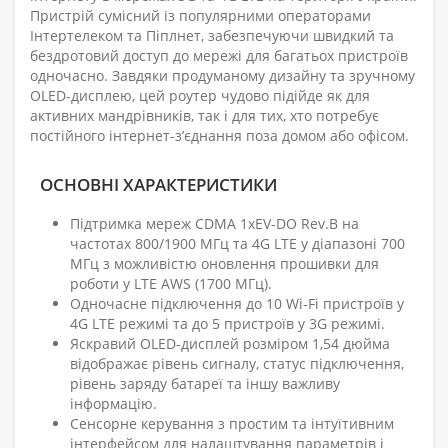
Пристрій сумісний із популярними операторами
Інтертелеком та Піплнет, забезпечуючи швидкий та
бездротовий доступ до мережі для багатьох пристроїв
одночасно. Завдяки продуманому дизайну та зручному
OLED-дисплею, цей роутер чудово підійде як для
активних мандрівників, так і для тих, хто потребує
постійного інтернет-з’єднання поза домом або офісом.
ОСНОВНІ ХАРАКТЕРИСТИКИ
Підтримка мереж CDMA 1xEV-DO Rev.B на
частотах 800/1900 МГц та 4G LTE у діапазоні 700
МГц з можливістю оновлення прошивки для
роботи у LTE AWS (1700 МГц).
Одночасне підключення до 10 Wi-Fi пристроїв у
4G LTE режимі та до 5 пристроїв у 3G режимі.
Яскравий OLED-дисплей розміром 1,54 дюйма
відображає рівень сигналу, статус підключення,
рівень заряду батареї та іншу важливу
інформацію.
Сенсорне керування з простим та інтуїтивним
інтерфейсом для налаштування параметрів і