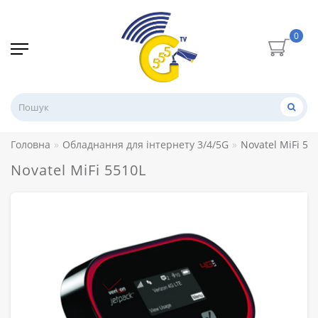
0
Головна
Обладнання для інтернету 3/4/5G
Novatel MiFi 55
Novatel MiFi 5510L