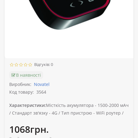
Відгуків: 0
В наявності
Виробник:
Novatel
Код товару:
3564
Характеристики:
Місткість акумулятора -
1500-2000 мАч
/
Стандарт зв'язку -
4G /
Тип пристрою -
WiFi роутер /
1068грн.