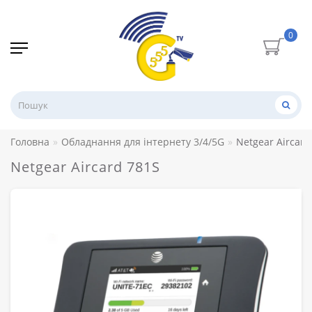
0
Головна
Обладнання для інтернету 3/4/5G
Netgear Aircard
Netgear Aircard 781S