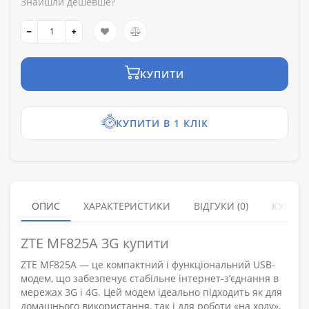
Знайшли дешевше?
КУПИТИ
КУПИТИ В 1 КЛІК
ОПИС
ХАРАКТЕРИСТИКИ
ВІДГУКИ (0)
КУПУЮ
ZTE MF825A 3G купити
ZTE MF825A — це компактний і функціональний USB-
модем, що забезпечує стабільне інтернет-з’єднання в
мережах 3G і 4G. Цей модем ідеально підходить як для
домашнього використання, так і для роботи «на ходу»,