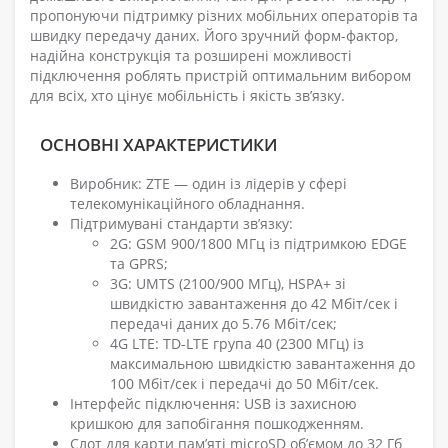
пропонуючи підтримку різних мобільних операторів та
швидку передачу даних. Його зручний форм-фактор,
надійна конструкція та розширені можливості
підключення роблять пристрій оптимальним вибором
для всіх, хто цінує мобільність і якість зв’язку.
ОСНОВНІ ХАРАКТЕРИСТИКИ
Виробник: ZTE — один із лідерів у сфері
телекомунікаційного обладнання.
Підтримувані стандарти зв’язку:
2G: GSM 900/1800 МГц із підтримкою EDGE
та GPRS;
3G: UMTS (2100/900 МГц), HSPA+ зі
швидкістю завантаження до 42 Мбіт/сек і
передачі даних до 5.76 Мбіт/сек;
4G LTE: TD-LTE група 40 (2300 МГц) із
максимальною швидкістю завантаження до
100 Мбіт/сек і передачі до 50 Мбіт/сек.
Інтерфейс підключення: USB із захисною
кришкою для запобігання пошкодженням.
Слот для карти пам’яті microSD об’ємом до 32 Гб