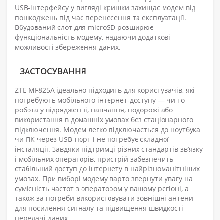
USB-інтерфейсу у вигляді кришки захищає модем від
пошкоджень під час перенесення та експлуатації.
Вбудований слот для microSD розширює
функціональність модему, надаючи додаткові
можливості збереження даних.
ЗАСТОСУВАННЯ
ZTE MF825A ідеально підходить для користувачів, які
потребують мобільного інтернет-доступу — чи то
робота у відрядженні, навчання, подорожі або
використання в домашніх умовах без стаціонарного
підключення. Модем легко підключається до ноутбука
чи ПК через USB-порт і не потребує складної
інсталяції. Завдяки підтримці різних стандартів зв’язку
і мобільних операторів, пристрій забезпечить
стабільний доступ до інтернету в найрізноманітніших
умовах. При виборі модему варто звернути увагу на
сумісність частот з оператором у вашому регіоні, а
також за потреби використовувати зовнішні антени
для посилення сигналу та підвищення швидкості
передачі даних.