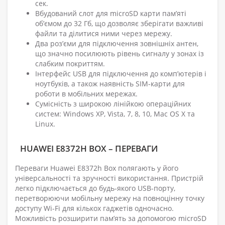
сек.
Вбудований слот для microSD карти пам’яті
об’ємом до 32 Гб, що дозволяє зберігати важливі
файли та ділитися ними через мережу.
Два роз’єми для підключення зовнішніх антен,
що значно посилюють рівень сигналу у зонах із
слабким покриттям.
Інтерфейс USB для підключення до комп’ютерів і
ноутбуків, а також наявність SIM-карти для
роботи в мобільних мережах.
Сумісність з широкою лінійкою операційних
систем: Windows XP, Vista, 7, 8, 10, Mac OS X та
Linux.
HUAWEI E8372H BOX – ПЕРЕВАГИ
Переваги Huawei E8372h Box полягають у його
універсальності та зручності використання. Пристрій
легко підключається до будь-якого USB-порту,
перетворюючи мобільну мережу на повноцінну точку
доступу Wi-Fi для кількох гаджетів одночасно.
Можливість розширити пам’ять за допомогою microSD