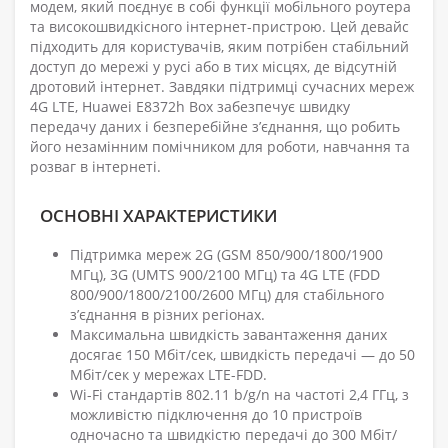
модем, який поєднує в собі функції мобільного роутера
та високошвидкісного інтернет-пристрою. Цей девайс
підходить для користувачів, яким потрібен стабільний
доступ до мережі у русі або в тих місцях, де відсутній
дротовий інтернет. Завдяки підтримці сучасних мереж
4G LTE, Huawei E8372h Box забезпечує швидку
передачу даних і безперебійне з’єднання, що робить
його незамінним помічником для роботи, навчання та
розваг в інтернеті.
ОСНОВНІ ХАРАКТЕРИСТИКИ
Підтримка мереж 2G (GSM 850/900/1800/1900
МГц), 3G (UMTS 900/2100 МГц) та 4G LTE (FDD
800/900/1800/2100/2600 МГц) для стабільного
з’єднання в різних регіонах.
Максимальна швидкість завантаження даних
досягає 150 Мбіт/сек, швидкість передачі — до 50
Мбіт/сек у мережах LTE-FDD.
Wi-Fi стандартів 802.11 b/g/n на частоті 2,4 ГГц, з
можливістю підключення до 10 пристроїв
одночасно та швидкістю передачі до 300 Мбіт/