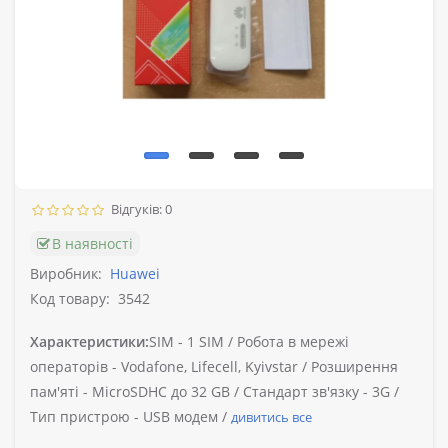
Відгуків: 0
В наявності
Виробник:
Huawei
Код товару:
3542
Характеристики:
SIM -
1 SIM /
Робота в мережі
операторів -
Vodafone, Lifecell, Kyivstar /
Розширення
пам'яті -
MicroSDHC до 32 GB /
Стандарт зв'язку -
3G /
Тип пристрою -
USB модем /
дивитись все