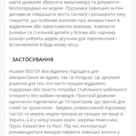
карти дозволяє зберігати мультимедіа та документи
безпосередньо на модемі. Підтримка зовнішніх антен
допомагає покращити якість сигналу і розширити зону
покриття, що особливо важливо при використанні в
віддалених або завантажених мережах. Компактні
розміри та стильний дизайн у білому або чорному
кольорі роблять модем зручним для перенесення і
встановлення в будь-якому місці.
ЗАСТОСУВАННЯ
Huawei E8372h Box відмінно підходить для
використання як вдома, так і в поїздках. Це ідеальне
рішення для тих, хто часто працює віддалено,
подорожує або просто потребує стабільного мобільного
інтернету без зайвих проводів. Пристрій дозволяє
одночасно підключати до 10 пристроїв, що зручно для
сімей чи групи колег. Завдяки універсальній підтримці
частот та мереж, модем прекрасно працює не лише в
Україні, а й у низці інших країн, зокрема Німеччині,
Грузії, Казахстані та Росії. Під час експлуатації
рекомендується використовувати зовнішні антени у