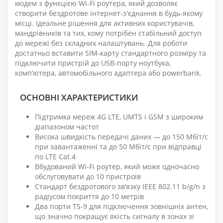
модем з функцією Wi-Fi роутера, який дозволяє
створити бездротове інтернет-з'єднання в будь-якому
місці. Ідеальне рішення для активних користувачів,
мандрівників та тих, кому потрібен стабільний доступ
до мережі без складних налаштувань. Для роботи
достатньо вставити SIM-карту стандартного розміру та
підключити пристрій до USB-порту ноутбука,
комп’ютера, автомобільного адаптера або powerbank.
ОСНОВНІ ХАРАКТЕРИСТИКИ
Підтримка мереж 4G LTE, UMTS і GSM з широким
діапазоном частот
Висока швидкість передачі даних — до 150 Мбіт/с
при завантаженні та до 50 Мбіт/с при відправці
по LTE Cat.4
Вбудований Wi-Fi роутер, який може одночасно
обслуговувати до 10 пристроїв
Стандарт бездротового зв’язку IEEE 802.11 b/g/n з
радіусом покриття до 10 метрів
Два порти TS-9 для підключення зовнішніх антен,
що значно покращує якість сигналу в зонах зі