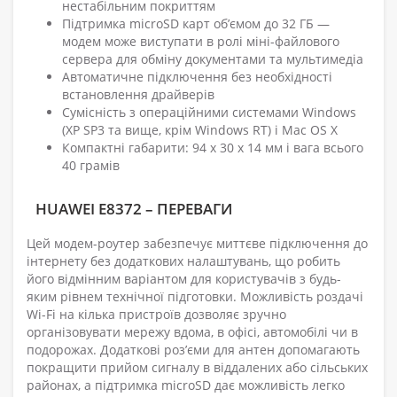
нестабільним покриттям
Підтримка microSD карт об’ємом до 32 ГБ —
модем може виступати в ролі міні-файлового
сервера для обміну документами та мультимедіа
Автоматичне підключення без необхідності
встановлення драйверів
Сумісність з операційними системами Windows
(XP SP3 та вище, крім Windows RT) і Mac OS X
Компактні габарити: 94 х 30 х 14 мм і вага всього
40 грамів
HUAWEI E8372 – ПЕРЕВАГИ
Цей модем-роутер забезпечує миттєве підключення до
інтернету без додаткових налаштувань, що робить
його відмінним варіантом для користувачів з будь-
яким рівнем технічної підготовки. Можливість роздачі
Wi-Fi на кілька пристроїв дозволяє зручно
організовувати мережу вдома, в офісі, автомобілі чи в
подорожах. Додаткові роз’єми для антен допомагають
покращити прийом сигналу в віддалених або сільських
районах, а підтримка microSD дає можливість легко