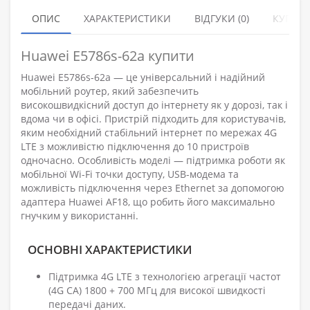
ОПИС
ХАРАКТЕРИСТИКИ
ВІДГУКИ (0)
КУПУЮ
Huawei E5786s-62a купити
Huawei E5786s-62a — це універсальний і надійний
мобільний роутер, який забезпечить
високошвидкісний доступ до інтернету як у дорозі, так і
вдома чи в офісі. Пристрій підходить для користувачів,
яким необхідний стабільний інтернет по мережах 4G
LTE з можливістю підключення до 10 пристроїв
одночасно. Особливість моделі — підтримка роботи як
мобільної Wi-Fi точки доступу, USB-модема та
можливість підключення через Ethernet за допомогою
адаптера Huawei AF18, що робить його максимально
гнучким у використанні.
ОСНОВНІ ХАРАКТЕРИСТИКИ
Підтримка 4G LTE з технологією агрегації частот
(4G CA) 1800 + 700 МГц для високої швидкості
передачі даних.