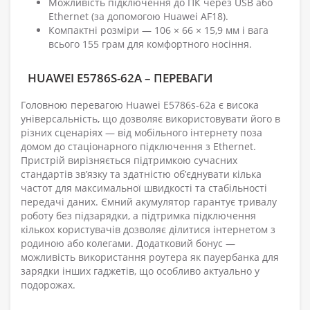
Можливість підключення до ПК через USB або
Ethernet (за допомогою Huawei AF18).
Компактні розміри — 106 × 66 × 15,9 мм і вага
всього 155 грам для комфортного носіння.
HUAWEI E5786S-62A – ПЕРЕВАГИ
Головною перевагою Huawei E5786s-62a є висока
універсальність, що дозволяє використовувати його в
різних сценаріях — від мобільного інтернету поза
домом до стаціонарного підключення з Ethernet.
Пристрій вирізняється підтримкою сучасних
стандартів зв’язку та здатністю об’єднувати кілька
частот для максимальної швидкості та стабільності
передачі даних. Ємний акумулятор гарантує тривалу
роботу без підзарядки, а підтримка підключення
кількох користувачів дозволяє ділитися інтернетом з
родиною або колегами. Додатковий бонус —
можливість використання роутера як пауербанка для
зарядки інших гаджетів, що особливо актуально у
подорожах.