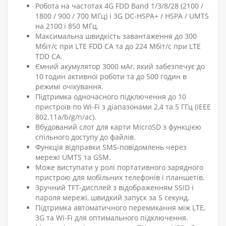
Робота на частотах 4G FDD Band 1/3/8/28 (2100 /
1800 / 900 / 700 МГц) і 3G DC-HSPA+ / HSPA / UMTS
на 2100 і 850 МГц.
Максимальна швидкість завантаження до 300
Мбіт/с при LTE FDD CA та до 224 Мбіт/с при LTE
TDD CA.
Ємний акумулятор 3000 мАг, який забезпечує до
10 годин активної роботи та до 500 годин в
режимі очікування.
Підтримка одночасного підключення до 10
пристроїв по Wi-Fi з діапазонами 2,4 та 5 ГГц (IEEE
802.11a/b/g/n/ac).
Вбудований слот для карти MicroSD з функцією
спільного доступу до файлів.
Функція відправки SMS-повідомлень через
мережі UMTS та GSM.
Може виступати у ролі портативного зарядного
пристрою для мобільних телефонів і планшетів.
Зручний TFT-дисплей з відображенням SSID і
пароля мережі, швидкий запуск за 5 секунд.
Підтримка автоматичного перемикання між LTE,
3G та Wi-Fi для оптимального підключення.