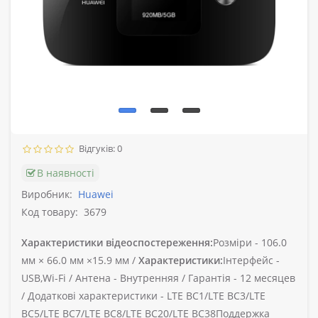
Відгуків: 0
В наявності
Виробник:
Huawei
Код товару:
3679
Характеристики відеоспостереження:
Розміри -
106.0
мм × 66.0 мм ×15.9 мм /
Характеристики:
Інтерфейс -
USB,Wi-Fi /
Антена -
Внутренняя /
Гарантія -
12 месяцев
/
Додаткові характеристики -
LTE BC1/LTE BC3/LTE
BC5/LTE BC7/LTE BC8/LTE BC20/LTE BC38Поддержка