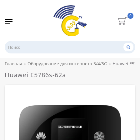
0
Главная
Оборудование для интернета 3/4/5G
Huawei E578
Huawei E5786s-62a