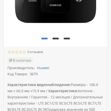
0 отзывов
В наличии
Производитель:
Huawei
Код Товара:
3679
Характеристики видеонаблюдение:
Размеры -
106.0
мм × 66.0 мм ×15.9 мм /
Характеристики:
Антенна -
Внутренняя /
Гарантия -
12 месяцев /
Дополнительные
характеристики -
LTE BC1/LTE BC3/LTE BC5/LTE BC7/LTE
BC8/LTE BC20/LTE BC38Поддержка хранения до 500