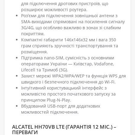
для підключення дротових пристроїв, що
розширює можливості роутера.
Роз’єми для підключення зовнішньої антени з
SMA-виходами спрямовані на посилення сигналу
3G/4G, що особливо важливо в зонах зі слабким
покриттям.
Компактні габарити 146х146х32 мм і вага 350
грам сприяють зручності транспортування та
розміщення.
Підтримка nano-SIM, сумісність з основними
операторами України — Київстар, Vodafone,
Lifecell та Тримоб (3G).
Захист мережі WPA2/WPA/WEP та функція WPS для
швидкого і безпечного підключення до Wi-Fi.
Інтуїтивний користувацький інтерфейс з
можливістю простого початкового запуску за
принципом Plug-N-Play.
Вбудований USB-порт для додаткових
можливостей підключення.
ALCATEL HH70VB LTE (ГАРАНТІЯ 12 МІС.) –
ПЕРЕВАГИ