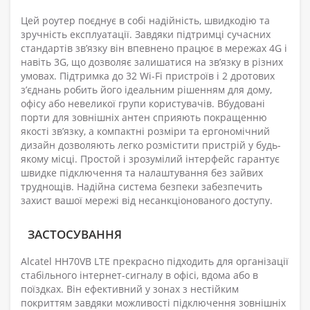
Цей роутер поєднує в собі надійність, швидкодію та
зручність експлуатації. Завдяки підтримці сучасних
стандартів зв’язку він впевнено працює в мережах 4G і
навіть 3G, що дозволяє залишатися на зв’язку в різних
умовах. Підтримка до 32 Wi-Fi пристроїв і 2 дротових
з’єднань робить його ідеальним рішенням для дому,
офісу або невеликої групи користувачів. Вбудовані
порти для зовнішніх антен сприяють покращенню
якості зв’язку, а компактні розміри та ергономічний
дизайн дозволяють легко розмістити пристрій у будь-
якому місці. Простой і зрозумілий інтерфейс гарантує
швидке підключення та налаштування без зайвих
труднощів. Надійна система безпеки забезпечить
захист вашої мережі від несанкціонованого доступу.
ЗАСТОСУВАННЯ
Alcatel HH70VB LTE прекрасно підходить для організації
стабільного інтернет-сигналу в офісі, вдома або в
поїздках. Він ефективний у зонах з нестійким
покриттям завдяки можливості підключення зовнішніх