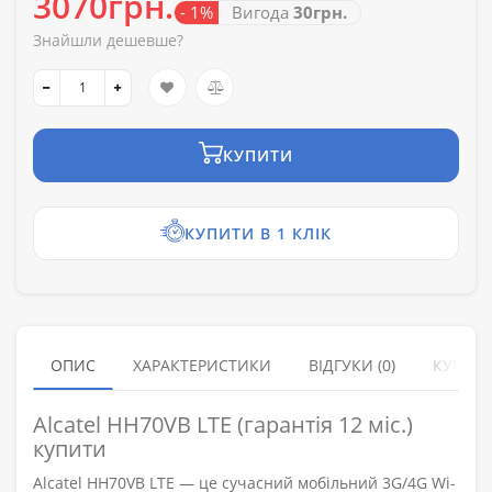
3070грн.
- 1%
Вигода
30грн.
Знайшли дешевше?
КУПИТИ
КУПИТИ В 1 КЛІК
ОПИС
ХАРАКТЕРИСТИКИ
ВІДГУКИ (0)
КУПУЮ
Alcatel HH70VB LTE (гарантія 12 міс.)
купити
Alcatel HH70VB LTE — це сучасний мобільний 3G/4G Wi-