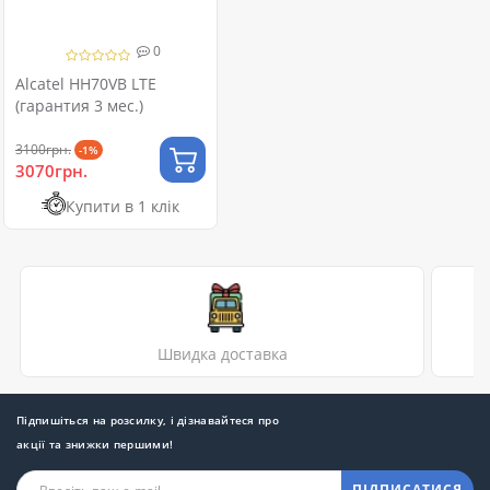
0
Alcatel HH70VB LTE
(гарантия 3 мес.)
3100грн.
-1%
3070грн.
Купити в 1 клік
Швидка доставка
Підпишіться на розсилку, і дізнавайтеся про
акції та знижки першими!
ПІДПИСАТИСЯ