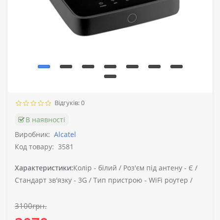
Відгуків: 0
В наявності
Виробник:
Alcatel
Код товару:
3581
Характеристики:
Колір -
білий /
Роз'єм під антену -
Є /
Стандарт зв'язку -
3G /
Тип пристрою -
WiFi роутер /
3100грн.