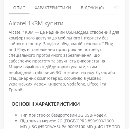
ОПИС
ХАРАКТЕРИСТИКИ
ВІДГУКИ (0)
КУПУЮ
Alcatel 1K3M купити
Alcatel 1K3M — це надійний USB-модем, створений для
комфортного доступу до мобільного інтернету без
зайвого клопоту. Завдяки вбудованій технології Plug
and Play, встановлення пристрою не потребує
спеціального програмного забезпечення, що
забезпечує простоту та зручність використання.
Модем відмінно підійде користувачам, яким
необхідний стабільний 3G-інтернет на ноутбуках або
стаціонарних комп’ютерах, особливо в умовах
українських мереж Київстар, Vodafone, Lifecell та
Трімоб.
ОСНОВНІ ХАРАКТЕРИСТИКИ
Тип пристрою: бездротовий 3G USB-модем.
Підтримка мереж: 2G (EDGE/GPRS 850/900/1900
МГц), 3G (HSDPA/HSUPA 900/2100 МГц), 4G LTE TDD