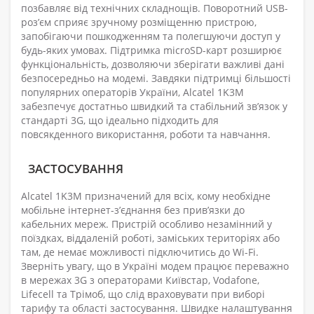
позбавляє від технічних складнощів. Поворотний USB-
роз’єм сприяє зручному розміщенню пристрою,
запобігаючи пошкодженням та полегшуючи доступ у
будь-яких умовах. Підтримка microSD-карт розширює
функціональність, дозволяючи зберігати важливі дані
безпосередньо на модемі. Завдяки підтримці більшості
популярних операторів України, Alcatel 1K3M
забезпечує достатньо швидкий та стабільний зв’язок у
стандарті 3G, що ідеально підходить для
повсякденного використання, роботи та навчання.
ЗАСТОСУВАННЯ
Alcatel 1K3M призначений для всіх, кому необхідне
мобільне інтернет-з’єднання без прив’язки до
кабельних мереж. Пристрій особливо незамінний у
поїздках, віддаленій роботі, заміських територіях або
там, де немає можливості підключитись до Wi-Fi.
Зверніть увагу, що в Україні модем працює переважно
в мережах 3G з операторами Київстар, Vodafone,
Lifecell та Трімоб, що слід враховувати при виборі
тарифу та області застосування. Швидке налаштування