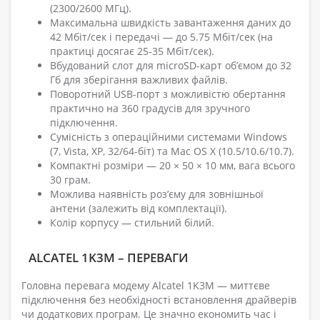
(2300/2600 МГц).
Максимальна швидкість завантаження даних до
42 Мбіт/сек і передачі — до 5.75 Мбіт/сек (на
практиці досягає 25-35 Мбіт/сек).
Вбудований слот для microSD-карт об’ємом до 32
Гб для зберігання важливих файлів.
Поворотний USB-порт з можливістю обертання
практично на 360 градусів для зручного
підключення.
Сумісність з операційними системами Windows
(7, Vista, XP, 32/64-біт) та Mac OS X (10.5/10.6/10.7).
Компактні розміри — 20 × 50 × 10 мм, вага всього
30 грам.
Можлива наявність роз’єму для зовнішньої
антени (залежить від комплектації).
Колір корпусу — стильний білий.
ALCATEL 1K3M – ПЕРЕВАГИ
Головна перевага модему Alcatel 1K3M — миттєве
підключення без необхідності встановлення драйверів
чи додаткових програм. Це значно економить час і