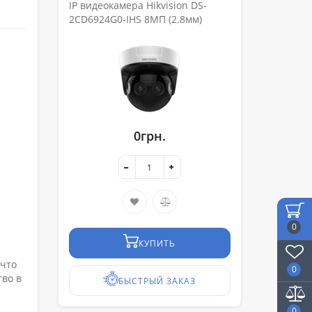
IP видеокамера Hikvision DS-
2CD6924G0-IHS 8МП (2.8мм)
0грн.
0
КУПИТЬ
 что
0
тво в
БЫСТРЫЙ ЗАКАЗ
0