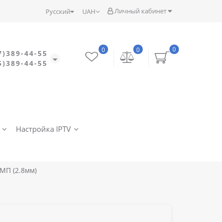
Личный кабинет
Русский
UAH
0
0
0
7)389-44-55
5)389-44-55
Настройка IPTV
8МП (2.8мм)