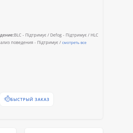
дение:
BLC -
Підтримує /
Defog -
Підтримує /
HLC
ализ поведения -
Підтримує /
смотреть все
БЫСТРЫЙ ЗАКАЗ