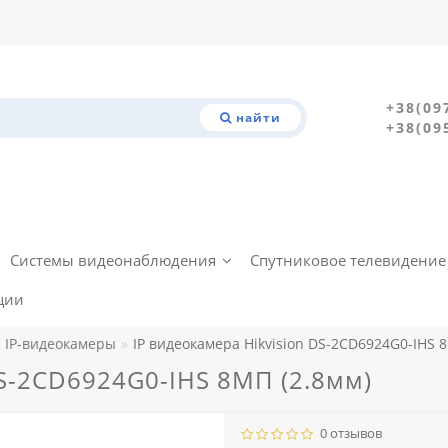
+38(09
найти
+38(09
Системы видеонаблюдения
Спутниковое телевидение
ции
IP-видеокамеры
IP видеокамера Hikvision DS-2CD6924G0-IHS 
DS-2CD6924G0-IHS 8МП (2.8мм)
0 отзывов