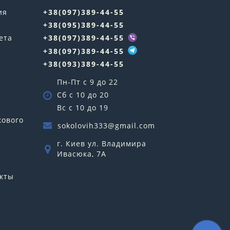
ия
+38(097)389-44-55
+38(095)389-44-55
ета
+38(097)389-44-55
+38(097)389-44-55
+38(093)389-44-55
Пн-Пт с 9 до 22
Сб с 10 до 20
Вс с 10 до 19
кового
sokolovih333@gmail.com
г. Киев ул. Владимира
Ивасюка, 7А
кты