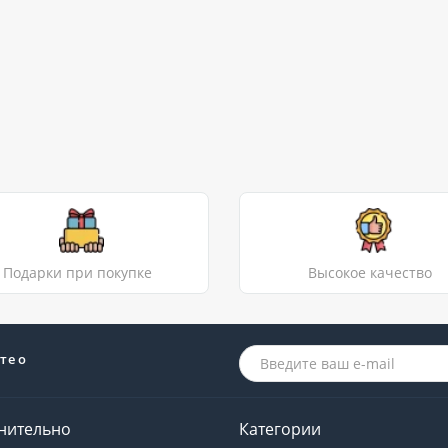
Подарки при покупке
Высокое качество
те о
нительно
Категории