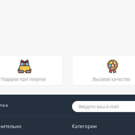
Подарки при покупке
Высокое качество
те о
нительно
Категории