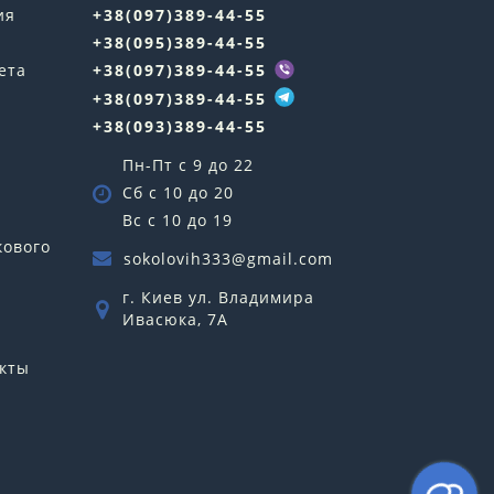
ия
+38(097)389-44-55
+38(095)389-44-55
ета
+38(097)389-44-55
+38(097)389-44-55
+38(093)389-44-55
Пн-Пт с 9 до 22
Сб с 10 до 20
Вс с 10 до 19
кового
sokolovih333@gmail.com
г. Киев ул. Владимира
Ивасюка, 7А
кты