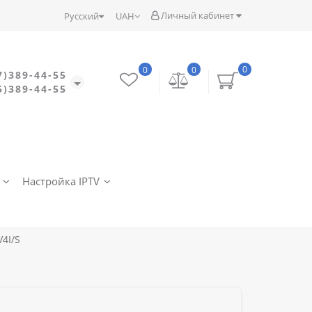
Личный кабинет
Русский
UAH
0
0
0
7)389-44-55
5)389-44-55
Настройка IPTV
4I/S