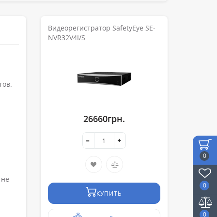
Видеорегистратор SafetyEye SE-
NVR32V4I/S
тов.
26660грн.
0
 не
0
КУПИТЬ
0