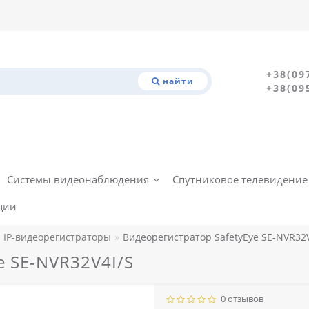
+38(09
найти
+38(09
Системы видеонаблюдения
Спутниковое телевидение
ции
IP-видеорегистраторы
Видеорегистратор SafetyEye SE-NVR32V
e SE-NVR32V4I/S
0 отзывов