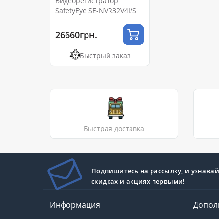
Видеорегистратор
SafetyEye SE-NVR32V4I/S
26660грн.
Быстрый заказ
Быстрая доставка
Подпишитесь на рассылку, и узнавай
скидках и акциях первыми!
Информация
Допол