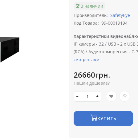
В наличии
Производитель:
SafetyEye
Код Товара:
99-00019194
Характеристики видеонаблю
IP камеры -
32 /
USB -
2 х USB 2
(RCA) /
Аудио компрессия -
G.7
смотреть все
26660грн.
Нашли дешевле?
КУПИТЬ