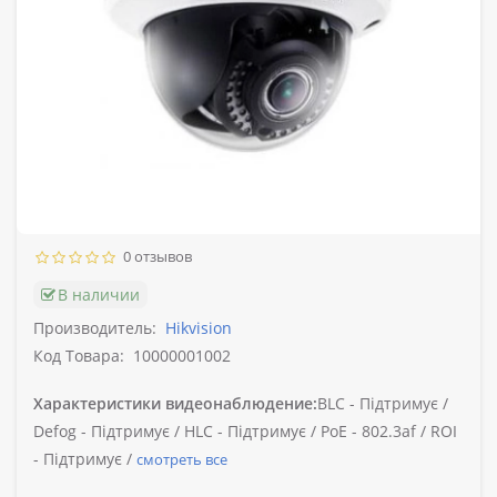
0 отзывов
В наличии
Производитель:
Hikvision
Код Товара:
10000001002
Характеристики видеонаблюдение:
BLC -
Підтримує /
Defog -
Підтримує /
HLC -
Підтримує /
PoE -
802.3af /
ROI
-
Підтримує /
смотреть все