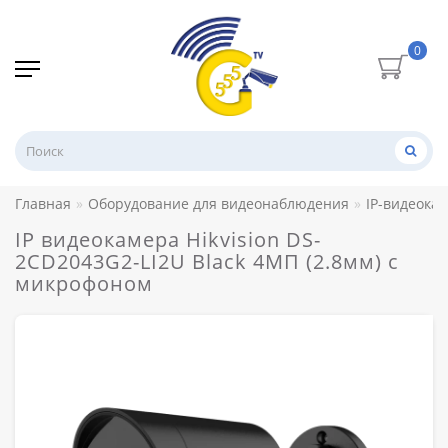
0
Главная
Оборудование для видеонаблюдения
IP-видеока
IP видеокамера Hikvision DS-
2CD2043G2-LI2U Black 4МП (2.8мм) с
микрофоном