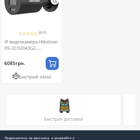
0
IP видеокамера Hikvision
DS-2CD2043G2-
LI2U Black 4МП (2.8мм) с
микрофоном
6085грн.
Быстрый заказ
Быстрая доставка
Подпишитесь на рассылку, и узнавайте о