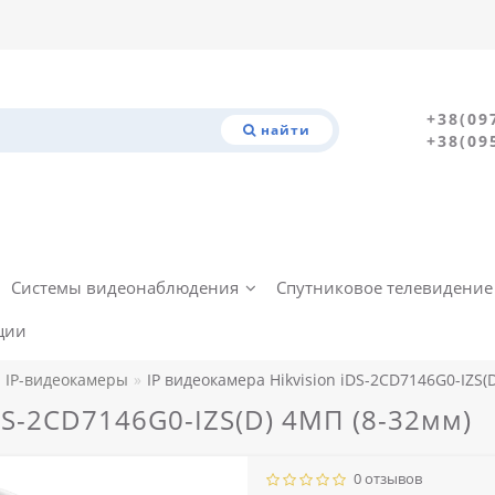
+38(09
найти
+38(09
Системы видеонаблюдения
Спутниковое телевидение
ции
IP-видеокамеры
IP видеокамера Hikvision іDS-2CD7146G0-IZS(
іDS-2CD7146G0-IZS(D) 4МП (8-32мм)
0 отзывов