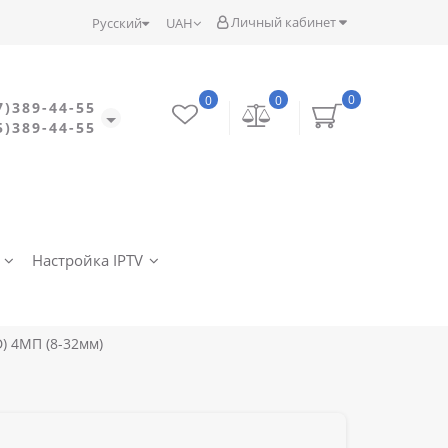
Личный кабинет
Русский
UAH
0
0
0
7)389-44-55
5)389-44-55
Настройка IPTV
D) 4МП (8-32мм)