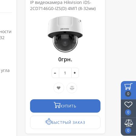
IP видеокамера Hikvision іDS-
2CD7146G0-IZS(D) 4МП (8-32мм)
сности
32
0грн.
 угла
0
КУПИТЬ
0
БЫСТРЫЙ ЗАКАЗ
0