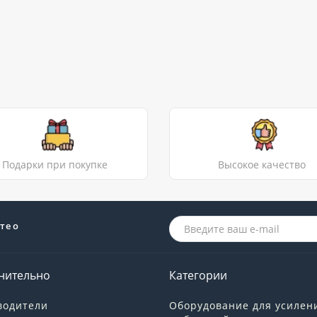
Подарки при покупке
Высокое качество
те о
нительно
Категории
водители
Оборудование для усилен