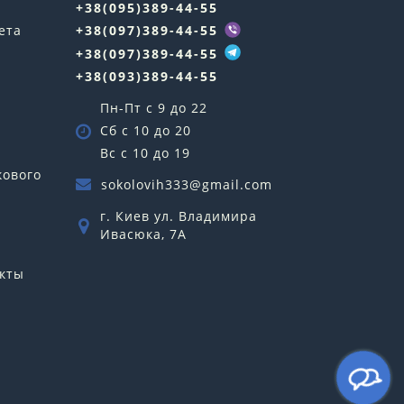
+38(095)389-44-55
ета
+38(097)389-44-55
+38(097)389-44-55
+38(093)389-44-55
Пн-Пт с 9 до 22
Сб с 10 до 20
Вс с 10 до 19
кового
sokolovih333@gmail.com
г. Киев ул. Владимира
Ивасюка, 7А
кты