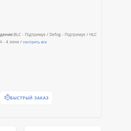
дение:
BLC -
Підтримує /
Defog -
Підтримує /
HLC
I -
4 зони /
смотреть все
БЫСТРЫЙ ЗАКАЗ