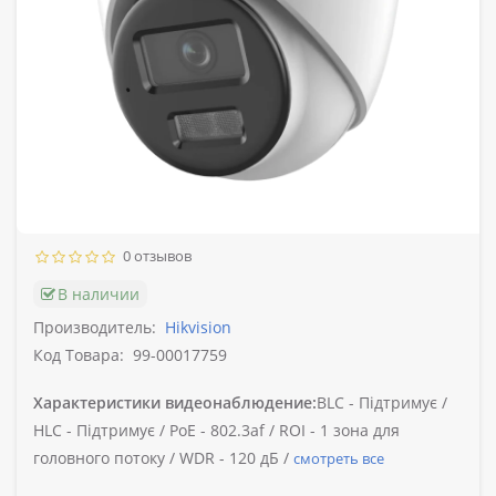
0 отзывов
В наличии
Производитель:
Hikvision
Код Товара:
99-00017759
Характеристики видеонаблюдение:
BLC -
Підтримує /
HLC -
Підтримує /
PoE -
802.3af /
ROI -
1 зона для
головного потоку /
WDR -
120 дБ /
смотреть все