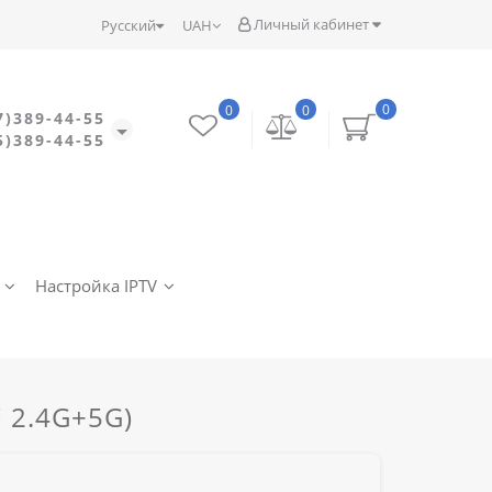
Личный кабинет
Русский
UAH
0
0
0
7)389-44-55
5)389-44-55
Настройка IPTV
i 2.4G+5G)