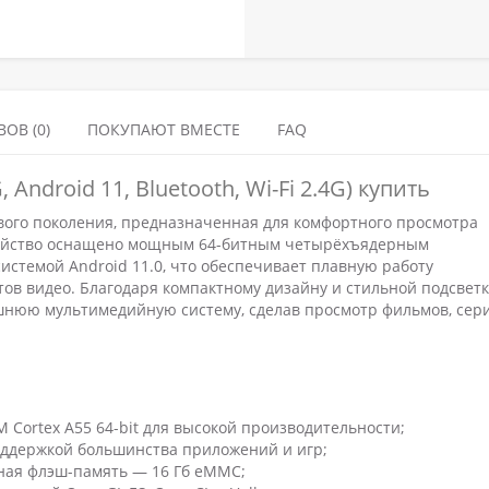
ОВ (0)
ПОКУПАЮТ ВМЕСТЕ
FAQ
 Android 11, Bluetooth, Wi-Fi 2.4G) купить
вого поколения, предназначенная для комфортного просмотра
тройство оснащено мощным 64-битным четырёхъядерным
истемой Android 11.0, что обеспечивает плавную работу
ов видео. Благодаря компактному дизайну и стильной подсвет
шнюю мультимедийную систему, сделав просмотр фильмов, сер
 Cortex A55 64-bit для высокой производительности;
поддержкой большинства приложений и игр;
нная флэш-память — 16 Гб eMMC;