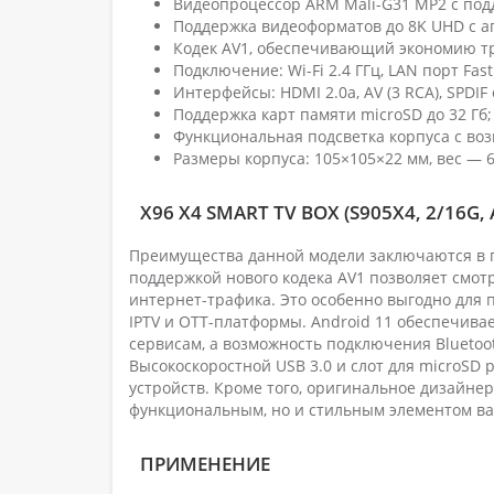
Видеопроцессор ARM Mali-G31 MP2 с подд
Поддержка видеоформатов до 8K UHD с ап
Кодек AV1, обеспечивающий экономию тр
Подключение: Wi-Fi 2.4 ГГц, LAN порт Fast 
Интерфейсы: HDMI 2.0a, AV (3 RCA), SPDIF
Поддержка карт памяти microSD до 32 Гб;
Функциональная подсветка корпуса с во
Размеры корпуса: 105×105×22 мм, вес — 6
X96 X4 SMART TV BOX (S905X4, 2/16G
Преимущества данной модели заключаются в п
поддержкой нового кодека AV1 позволяет смо
интернет-трафика. Это особенно выгодно для 
IPTV и OTT-платформы. Android 11 обеспечив
сервисам, а возможность подключения Bluetoo
Высокоскоростной USB 3.0 и слот для microS
устройств. Кроме того, оригинальное дизайнер
функциональным, но и стильным элементом ва
ПРИМЕНЕНИЕ