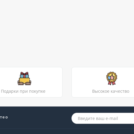
Подарки при покупке
Высокое качество
те о