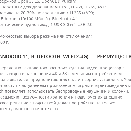
ержкой OpenGL ES, OpenCL и Vulkan;
паратным декодированием HEVC, H.264, H.265, AV1;
афика на 20-30% по сравнению с H.265 и VP9;
Ethernet (10/100 Мбит/с), Bluetooth 4.1;
 оптический аудиовыход, 1 USB 3.0 и 1 USB 2.0;
зможностью выбора режима или отключения;
00 г.
, ANDROID 11, BLUETOOTH, WI-FI 2.4G) – ПРЕИМУЩЕСТ
ередовых технологиях воспроизведения видео: процессор с
треть видео в разрешении 4K и 8K с меньшим потреблением
пользователей, предпочитающих онлайн-сервисы, такие как You
ает доступ к актуальным приложениям, играм и мультимедийным
th позволяет использовать беспроводные наушники и колонки.
D расширяют возможности хранения и подключения внешних
ское решение с подсветкой делает устройство не только
шего домашнего кинотеатра.