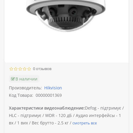
0 отзывов
В наличии
Производитель:
Hikvision
Код Товара:
00000001369
Характеристики видеонаблюдение:
Defog -
підтримує /
HLC -
підтримує /
WDR -
120 дБ /
Аудио интерфейсы -
1
вх / 1 вих /
Вес брутто -
2.5 кг /
смотреть все