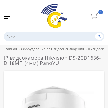
0
Главная
Оборудование для видеонаблюдения
IP-видеока
IP видеокамера Hikvision DS-2CD1636-
D 18МП (4мм) PanoVU