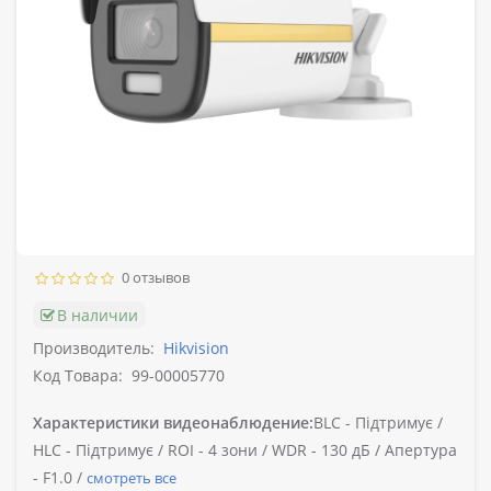
0 отзывов
В наличии
Производитель:
Hikvision
Код Товара:
99-00005770
Характеристики видеонаблюдение:
BLC -
Підтримує /
HLC -
Підтримує /
ROI -
4 зони /
WDR -
130 дБ /
Апертура
-
F1.0 /
смотреть все