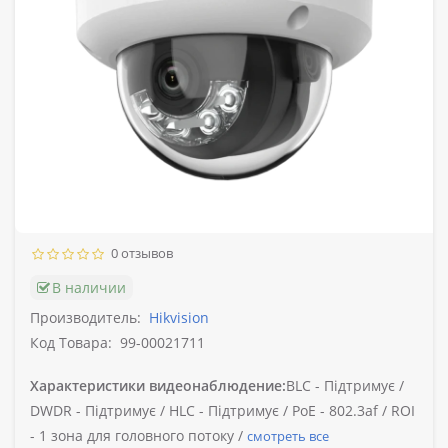
0 отзывов
В наличии
Производитель:
Hikvision
Код Товара:
99-00021711
Характеристики видеонаблюдение:
BLC -
Підтримує /
DWDR -
Підтримує /
HLC -
Підтримує /
PoE -
802.3af /
ROI
-
1 зона для головного потоку /
смотреть все