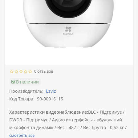
0 отзывов
В наличии
Производитель:
Ezviz
Код Товара:
99-00016115
Характеристики видеонаблюдение:
BLC -
Підтримує /
DWDR -
Підтримує /
Аудио интерфейсы -
вбудований
мікрофон та динамік /
Вес -
487 г /
Вес брутто -
0.52 кг /
смотреть все