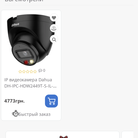
0
IP видеокамера Dahua
DH-IPC-HDW2449T-S-IL-
BE 4МП (2.8мм) с
микрофоном
4773грн.
Быстрый заказ