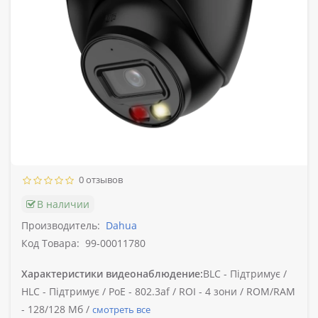
0 отзывов
В наличии
Производитель:
Dahua
Код Товара:
99-00011780
Характеристики видеонаблюдение:
BLC -
Підтримує /
HLC -
Підтримує /
PoE -
802.3af /
ROI -
4 зони /
ROM/RAM
-
128/128 Мб /
смотреть все