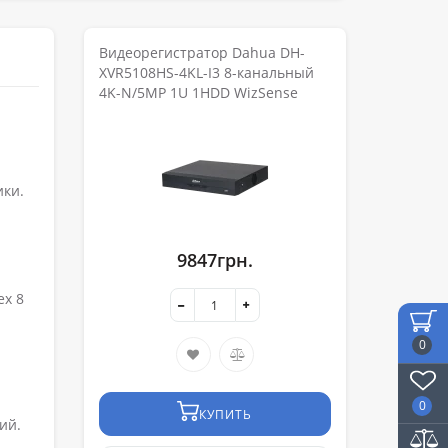
Видеорегистратор Dahua DH-
XVR5108HS-4KL-I3 8-канальный
4K-N/5MP 1U 1HDD WizSense
ики.
9847грн.
ех 8
0
0
КУПИТЬ
ий.