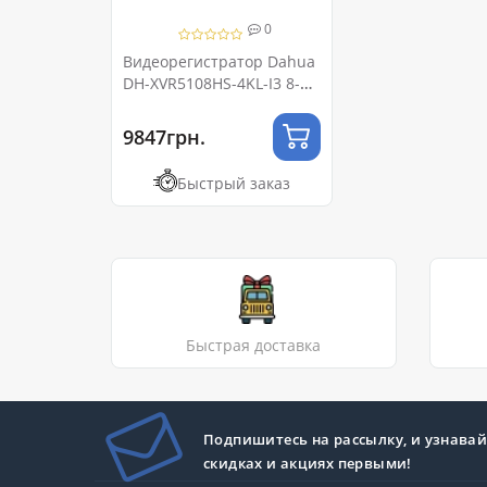
0
Видеорегистратор Dahua
DH-XVR5108HS-4KL-I3 8-
канальный 4K-N/5MP 1U
1HDD WizSense
9847грн.
Быстрый заказ
Быстрая доставка
Подпишитесь на рассылку, и узнавай
скидках и акциях первыми!