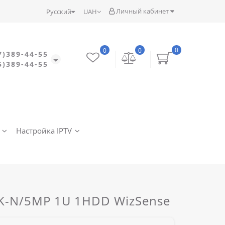
Личный кабинет
Русский
UAH
0
0
0
7)389-44-55
5)389-44-55
Настройка IPTV
K-N/5MP 1U 1HDD WizSense