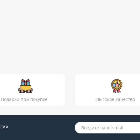
Подарки при покупке
Высокое качество
те о