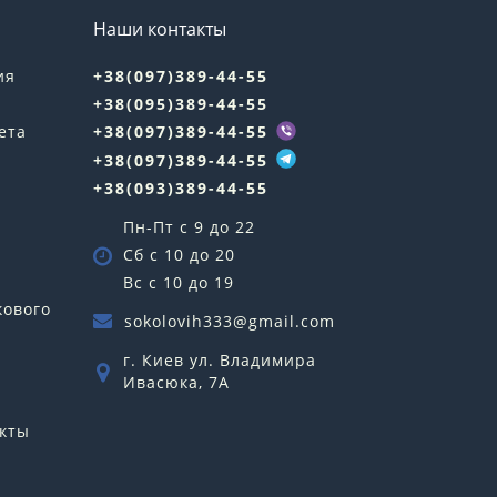
Наши контакты
ия
+38(097)389-44-55
+38(095)389-44-55
ета
+38(097)389-44-55
+38(097)389-44-55
+38(093)389-44-55
Пн-Пт с 9 до 22
Сб с 10 до 20
Вс с 10 до 19
кового
sokolovih333@gmail.com
г. Киев ул. Владимира
Ивасюка, 7А
кты