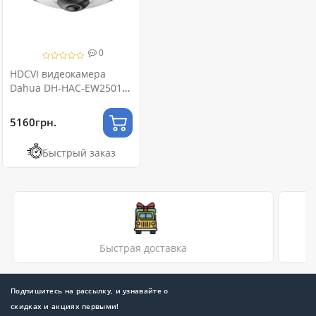
0
HDCVI видеокамера
Dahua DH-HAC-EW2501P
5МП (1.4мм) Fisheye
5160грн.
Быстрый заказ
Быстрая доставка
Подпишитесь на рассылку, и узнавайте о
скидках и акциях первыми!