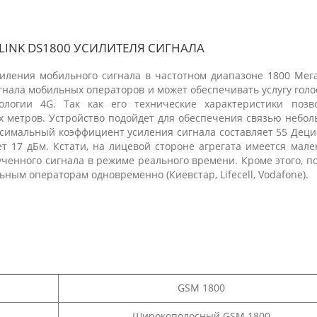
LINK DS1800 УСИЛИТЕЛЯ СИГНАЛА
иления мобильного сигнала в частотном диапазоне 1800 Мега
гнала мобильных операторов и может обеспечивать услугу гол
ологии 4G. Так как его технические характеристики позв
ых метров. Устройство подойдет для обеспечения связью небол
ксимальный коэффициент усиления сигнала составляет 55 Деци
 17 дБм. Кстати, на лицевой стороне агрегата имеется мале
ченного сигнала в режиме реального времени. Кроме этого, п
ным операторам одновременно (Киевстар, Lifecell, Vodafone).
GSM 1800
Широкополосный GSM 1800