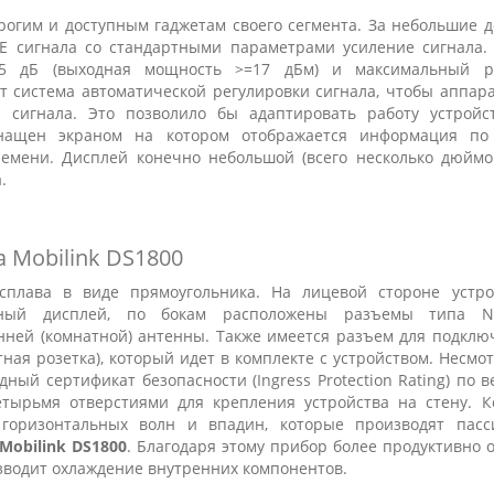
рогим и доступным гаджетам своего сегмента. За небольшие д
E сигнала со стандартными параметрами усиление сигнала.
55 дБ (выходная мощность
>=
17 дБм) и максимальный р
ет система автоматической регулировки сигнала, чтобы аппара
я сигнала. Это позволило бы адаптировать работу устройс
нащен экраном на котором отображается информация по
емени. Дисплей конечно небольшой (всего несколько дюймов
.
 Mobilink DS1800
сплава в виде прямоугольника. На лицевой стороне устро
мный дисплей, по бокам расположены разъемы типа 
нней (комнатной) антенны. Также имеется разъем для подклю
ртная розетка), который идет в комплекте с устройством. Несмо
ый сертификат безопасности (Ingress Protection Rating) по 
тырьмя отверстиями для крепления устройства на стену. Кс
горизонтальных волн и впадин, которые производят пасс
Mobilink DS1800
. Благодаря этому прибор более продуктивно 
зводит охлаждение внутренних компонентов.