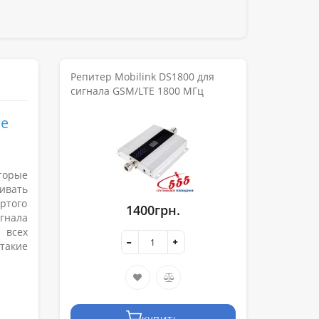
Репитер Mobilink DS1800 для
сигнала GSM/LTE 1800 МГц
ие
торые
ивать
ртого
1400грн.
гнала
 всех
такие