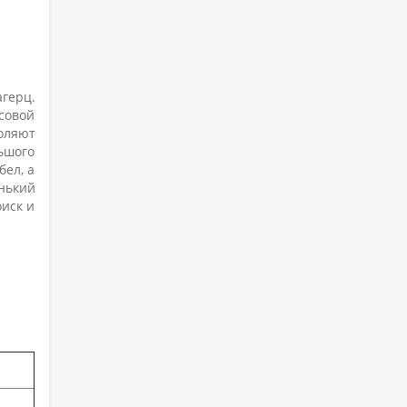
герц.
осовой
оляют
ьшого
бел, а
нький
оиск и