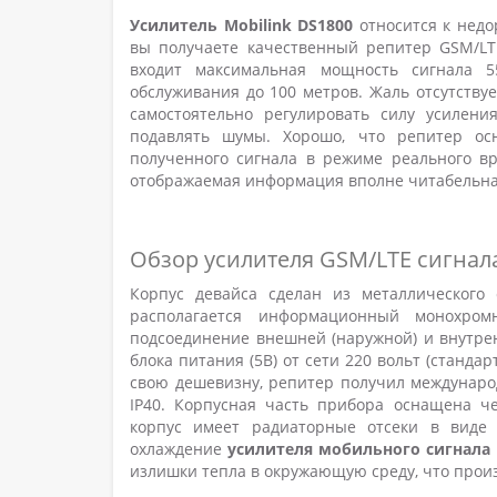
Усилитель Mobilink DS1800
относится к недо
вы получаете качественный репитер GSM/LT
входит максимальная мощность сигнала 
обслуживания до 100 метров. Жаль отсутству
самостоятельно регулировать силу усилени
подавлять шумы. Хорошо, что репитер ос
полученного сигнала в режиме реального вр
отображаемая информация вполне читабельна
Обзор усилителя GSM/LTE сигнала
Корпус девайса сделан из металлического 
располагается информационный монохро
подсоединение внешней (наружной) и внутре
блока питания (5В) от сети 220 вольт (станда
свою дешевизну, репитер получил международн
IP40. Корпусная часть прибора оснащена че
корпус имеет радиаторные отсеки в виде 
охлаждение
усилителя мобильного сигнала 
излишки тепла в окружающую среду, что прои