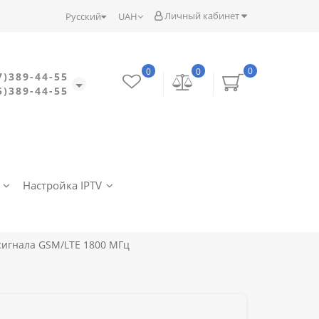
Личный кабинет
Русский
UAH
0
0
0
7)389-44-55
5)389-44-55
Настройка IPTV
 сигнала GSM/LTE 1800 МГц