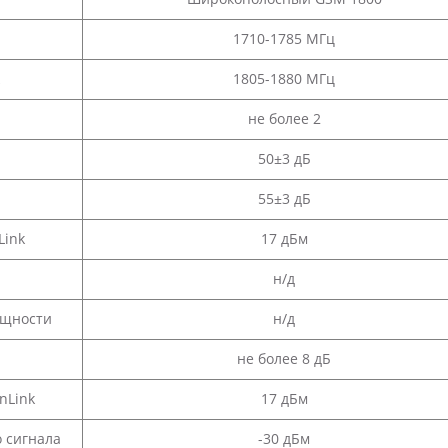
1710-1785 МГц
1805-1880 МГц
не более 2
50±3 дБ
55±3 дБ
Link
17 дБм
н/д
ощности
н/д
не более 8 дБ
nLink
17 дБм
 сигнала
-30 дБм