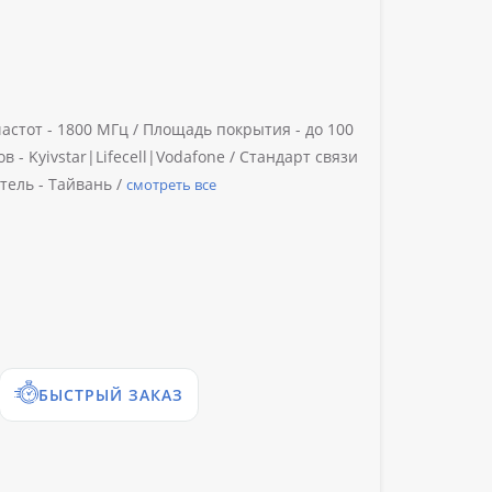
астот -
1800 МГц /
Площадь покрытия -
до 100
ов -
Kyivstar|Lifecell|Vodafone /
Стандарт связи
тель -
Тайвань /
смотреть все
БЫСТРЫЙ ЗАКАЗ