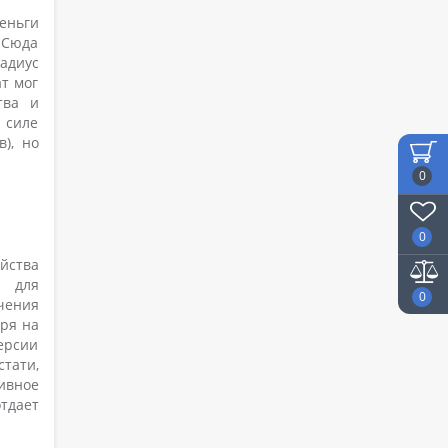
еньги
 Сюда
адиус
т мог
тва и
 силе
), но
0
0
йства
N для
0
чения
тря на
версии
тати,
ивное
отдает