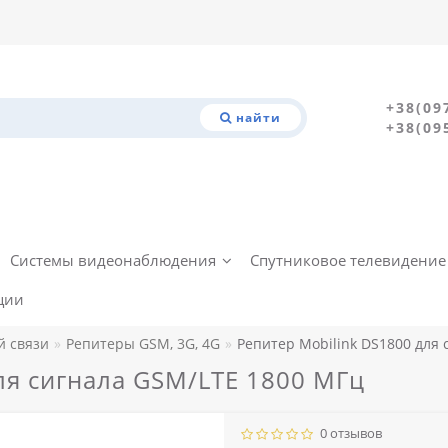
+38(09
найти
+38(09
Системы видеонаблюдения
Спутниковое телевидение
ции
й связи
Репитеры GSM, 3G, 4G
Репитер Mobilink DS1800 для
ля сигнала GSM/LTE 1800 МГц
0 отзывов