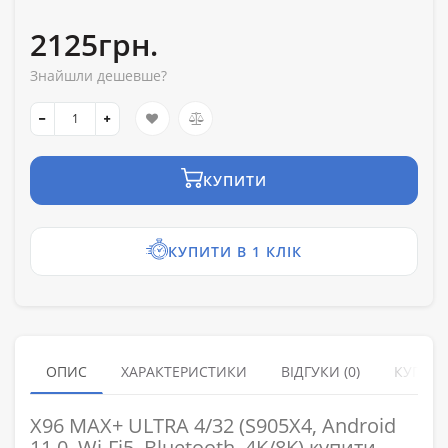
2125грн.
Знайшли дешевше?
КУПИТИ
КУПИТИ В 1 КЛІК
ОПИС
ХАРАКТЕРИСТИКИ
ВІДГУКИ (0)
КУПУЮ
X96 MAX+ ULTRA 4/32 (S905X4, Android
11.0, Wi-Fi5, Bluetooth, 4K/8K) купити