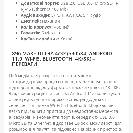
Додаткові порти:
USB 2.0, USB 3.0, Micro SD, IR,
RJ-45 (Ethernet 100 Mb)
Аудіовиходи:
S/PDIF, AV, RCA, 5.1 аудіо
Дисплей:
наявний
Колір корпусу:
чорний
Гарантія:
6 місяців
Країна виробник:
Китай
X96 MAX+ ULTRA 4/32 (S905X4, ANDROID
11.0, WI-FI5, BLUETOOTH, 4K/8K) –
ПЕРЕВАГИ
Цей медіаплеєр вирізняється потужним
чотириядерним процесором, що забезпечує плавне
відтворення відео у форматах високої чіткості 4K і 8K.
Завдяки операційній системі Android 11.0 користувач
отримує доступ до широкого спектра додатків і
сервісів. Підтримка Wi-Fi 5 і Bluetooth 4.0 дозволяє
легко підключати пристрій до бездротових мереж та
аксесуарів. Різноманіття портів, серед яких USB 3.0,
Micro SD та Ethernet, відкриває широкі можливості для
розширення пам’яті та підключення різних пристроїв.