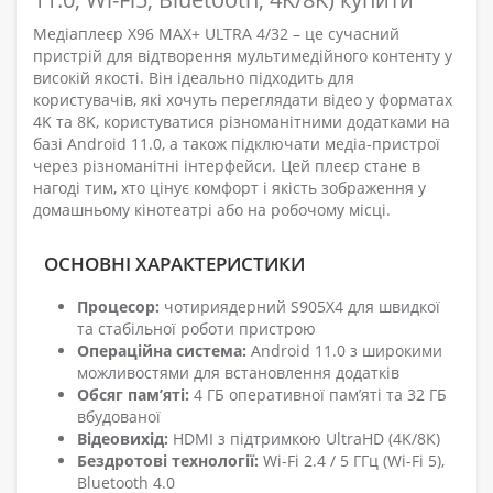
Медіаплеєр X96 MAX+ ULTRA 4/32 – це сучасний
пристрій для відтворення мультимедійного контенту у
високій якості. Він ідеально підходить для
користувачів, які хочуть переглядати відео у форматах
4K та 8K, користуватися різноманітними додатками на
базі Android 11.0, а також підключати медіа-пристрої
через різноманітні інтерфейси. Цей плеєр стане в
нагоді тим, хто цінує комфорт і якість зображення у
домашньому кінотеатрі або на робочому місці.
ОСНОВНІ ХАРАКТЕРИСТИКИ
Процесор:
чотириядерний S905X4 для швидкої
та стабільної роботи пристрою
Операційна система:
Android 11.0 з широкими
можливостями для встановлення додатків
Обсяг пам’яті:
4 ГБ оперативної пам’яті та 32 ГБ
вбудованої
Відеовихід:
HDMI з підтримкою UltraHD (4K/8K)
Бездротові технології:
Wi-Fi 2.4 / 5 ГГц (Wi-Fi 5),
Bluetooth 4.0