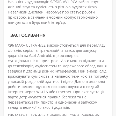
Наявність аудіовиходів S/PDIF, AV і RCA забезпечує
якісний звук та сумісність з різною аудіотехнікою.
Невеликий дисплей інформує про статус роботи
пристрою, а стильний чорний корпус гармонійно
вписується в будь-який інтер’єр.
ЗАСТОСУВАННЯ
X96 MAX+ ULTRA 4/32 використовується для перегляду
фільмів, серіалів, трансляцій, а також для запуску
додатків на базі Android, що розширює
функціональність пристрою. Його можна підключати
до телевізорів, аудіосистем та мережевого обладнання
завдяки підтримці різних інтерфейсів. При виборі слід
враховувати сумісність із наявною технікою та потребу
у високій роздільній здатності відео. Для оптимальної
роботи рекомендується використовувати швидкий
інтернет через Wi-Fi 5 або Ethernet. При експлуатації
варто дотримуватися правил безпеки та не
перевантажувати пристрій одночасним запуском
занадто великої кількості додатків.
X96 MAX+ ULTRA 4/32 є надійним і функціональним