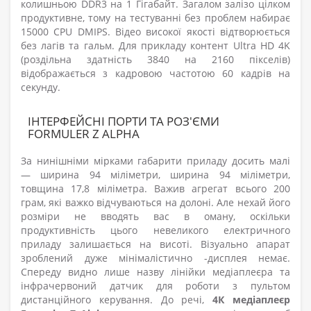
колишньою DDR3 на 1 Гігабайт. Загалом залізо цілком
продуктивне, тому на тестуванні без проблем набирає
15000 CPU DMIPS. Відео високої якості відтворюється
без лагів та гальм. Для прикладу контент Ultra HD 4K
(роздільна здатність 3840 на 2160 пікселів)
відображається з кадровою частотою 60 кадрів на
секунду.
ІНТЕРФЕЙСНІ ПОРТИ ТА РОЗ'ЄМИ
FORMULER Z ALPHA
За нинішніми мірками габарити приладу досить малі
— ширина 94 міліметри, ширина 94 міліметри,
товщина 17,8 міліметра. Важив агрегат всього 200
грам, які важко відчуваються на долоні. Але нехай його
розміри не вводять вас в оману, оскільки
продуктивність цього невеликого електричного
приладу залишається на висоті. Візуально апарат
зроблений дуже мінімалістично -дисплея немає.
Спереду видно лише назву лінійки медіаплеєра та
інфрачервоний датчик для роботи з пультом
дистанційного керування. До речі,
4К медіаплеєр