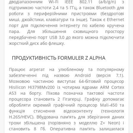
дводіапазонним Wi-Fi IEEE 802.11 (a/b/g/n) з
підтримкою частоти 2,4 та 5 ГГц, а також Bluetooth для
роботи з периферійними пристроями (бездротові
миші, джойстики, клавіатури та інше). Також є Ethernet
порт для підключення інтернету по кабелю кручена
пара. Для збільшення сховищного простору
передбачено порт USB 3,0 до якого можна підключити
жорсткий диск або флешку.
ПРОДУКТИВНІСТЬ FORMULER Z ALPHA
Працює агрегат на улюбленому та популярному
забезпеченні під назвою Android (версія 7,1).
Мозковою частиною виступає 64-бітовий процесор
Hisilicon Hi3798Mv200 із чотирма ядрами ARM Cortex
A53 на борту. Пікова позначка тактової частоти
процесора становить 2 Гігагерці. Графіку допомагає
обробляти окремий графічний процесор Mali-450 та
функція стиснення відеоконтенту (технологія
H.265/HEVC). Вбудована пам'ять для зберігання даних
трохи збільшена (порівняно з моделлю Z+ Neon) і
становить 8 Гб. Оперативна пам'ять залишилася