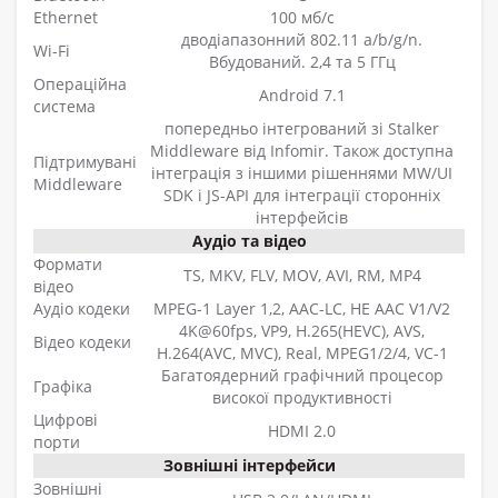
Ethernet
100 мб/с
дводіапазонний 802.11 a/b/g/n.
Wi-Fi
Вбудований. 2,4 та 5 ГГц
Операційна
Android 7.1
система
попередньо інтегрований зі Stalker
Middleware від Infomir. Також доступна
Підтримувані
інтеграція з іншими рішеннями MW/UI
Middleware
SDK і JS-API для інтеграції сторонніх
інтерфейсів
Аудіо та відео
Формати
TS, MKV, FLV, MOV, AVI, RM, MP4
відео
Аудіо кодеки
MPEG-1 Layer 1,2, AAC-LC, HE AAC V1/V2
4K@60fps, VP9, H.265(HEVC), AVS,
Відео кодеки
H.264(AVC, MVC), Real, MPEG1/2/4, VC-1
Багатоядерний графічний процесор
Графіка
високої продуктивності
Цифрові
HDMI 2.0
порти
Зовнішні інтерфейси
Зовнішні