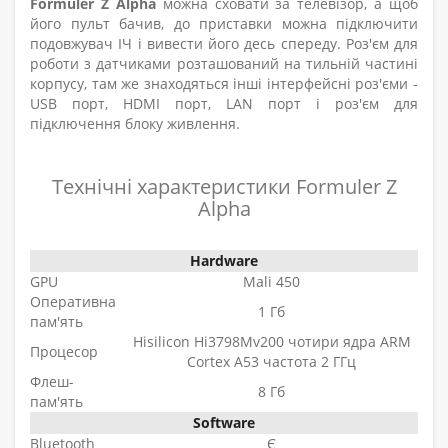
Formuler Z Alpha
можна сховати за телевізор, а щоб
його пульт бачив, до приставки можна підключити
подовжувач ІЧ і вивести його десь спереду. Роз'єм для
роботи з датчиками розташований на тильній частині
корпусу, там же знаходяться інші інтерфейсні роз'єми -
USB порт, HDMI порт, LAN порт і роз'єм для
підключення блоку живлення.
Технічні характеристики Formuler Z
Alpha
Hardware
GPU
Mali 450
Оперативна
1 Гб
пам'ять
Hisilicon Hi3798Mv200 чотири ядра
ARM
Процесор
Cortex A53 частота 2 ГГц
Флеш-
8 Гб
пам'ять
Software
Bluetooth
Є