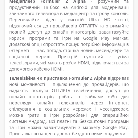
Медіаплеєр Formuler Z Alpha
- розумний та
продуктивний ТВ-бокс на Android для модернізації
звичайного телевізора в медіацентр та ігрову консоль.
Переглядайте відео у високій Ultra HD якості,
підключайтеся до провайдерів OTT/IPTV та отримайте
повний доступ до онлайн кінотеатрів, завантажуйте
корисні програми та ігри на Google Play Market.
Додаткові опції спростять пошук потрібної інформації в
інтернеті — час, погода, стрічка новин, месенджери та
соціальні мережі. Пристрій сумісний з усіма
телевізорами, які мають роз'єм HDMI, підключається за
допомогою кабелю HDMI.
Телевізійна 4K приставка Formuler Z Alpha
відкриває
нові можливості - підключення до провайдерів, що
надають послуги OTT/IPTV телебачення, доступ до
онлайн кінотеатрів, робота з файлами m3u для
перегляду онлайн телеканалів через інтернет,
спілкування в соціальних мережах і месенджерах,
можна грати в ігри розроблені для операційної
системи Андроїд. Всі платні та безкоштовні програми
та ігри можна завантажувати з маркету Google Play.
Приставка оснащена двома бездротовими модулями -