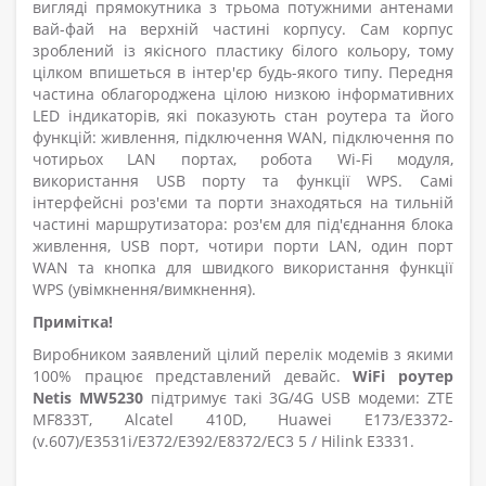
вигляді прямокутника з трьома потужними антенами
вай-фай на верхній частині корпусу. Сам корпус
зроблений із якісного пластику білого кольору, тому
цілком впишеться в інтер'єр будь-якого типу. Передня
частина облагороджена цілою низкою інформативних
LED індикаторів, які показують стан роутера та його
функцій: живлення, підключення WAN, підключення по
чотирьох LAN портах, робота Wi-Fi модуля,
використання USB порту та функції WPS. Самі
інтерфейсні роз'єми та порти знаходяться на тильній
частині маршрутизатора: роз'єм для під'єднання блока
живлення, USB порт, чотири порти LAN, один порт
WAN та кнопка для швидкого використання функції
WPS (увімкнення/вимкнення).
Примітка!
Виробником заявлений цілий перелік модемів з якими
100% працює представлений девайс.
WiFi роутер
Netis MW5230
підтримує такі 3G/4G USB модеми:
ZTE
MF833T, Alcatel 410D, Huawei E173/E3372-
(v.607)/E3531i/E372/E392/E8372/EC3 5 / Hilink E3331.