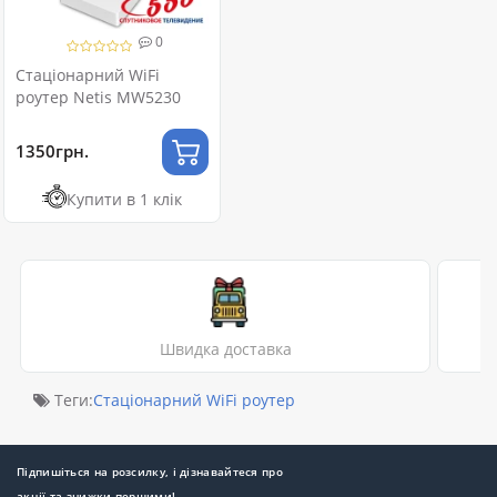
0
Стаціонарний WiFi
роутер Netis MW5230
1350грн.
Купити в 1 клік
Швидка доставка
Теги:
Стаціонарний WiFi роутер
Підпишіться на розсилку, і дізнавайтеся про
акції та знижки першими!