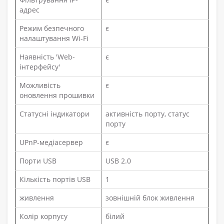
адрес
Режим безпечного
є
налаштування Wi-Fi
Наявність 'Web-
є
інтерфейсу'
Можливість
є
оновлення прошивки
Статусні індикатори
активність порту, статус
порту
UPnP-медіасервер
є
Порти USB
USB 2.0
Кількість портів USB
1
живлення
зовнішній блок живлення
Колір корпусу
білий