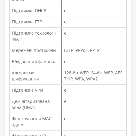
Підтримка DHCP
є
Підтримка FTP
є
Підтримка технології
є
'NAT'
Мережеві протоколи
L2TP, PPPoE, PPTP
Вбудований файрвол
є
Алгоритми
128-біт WEP, 64-біт WEP, AES,
шифрування
TKIP, WPA, WPA2
Підтримка VPN
є
Демілітаризована
є
зона (DMZ)
Фільтрування MAC-
є
адрес
Фільтрування IP-
є