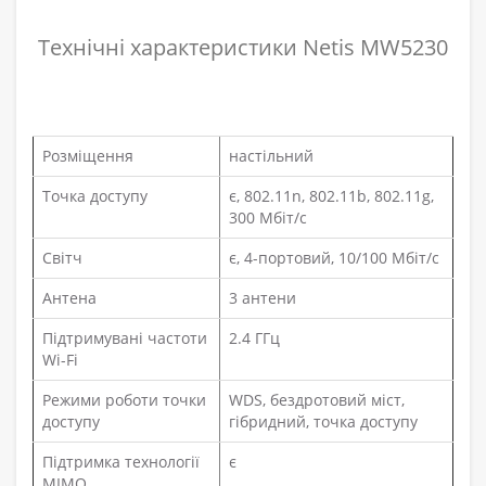
Технічні характеристики Netis MW5230
Розміщення
настільний
Точка доступу
є, 802.11n, 802.11b, 802.11g,
300 Мбіт/с
Світч
є, 4-портовий, 10/100 Мбіт/с
Антена
3 антени
Підтримувані частоти
2.4 ГГц
Wi-Fi
Режими роботи точки
WDS, бездротовий міст,
доступу
гібридний, точка доступу
Підтримка технології
є
MIMO