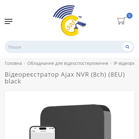
0
Головна
Обладнання для відеоспостереження
IP-відеореє
Відеореєстратор Ajax NVR (8ch) (8EU)
black