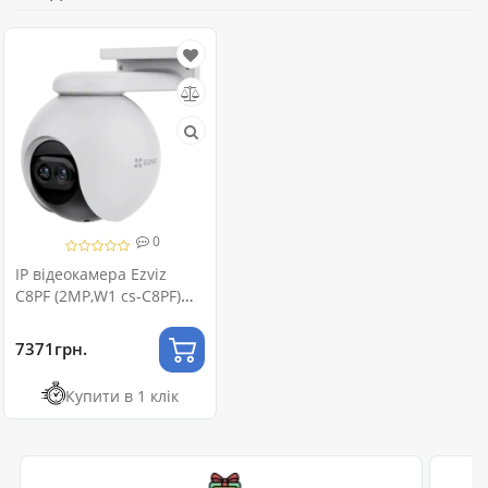
0
IP відеокамера Ezviz
C8PF (2MP,W1 cs-C8PF)
Wi-Fi
7371грн.
Купити в 1 клік