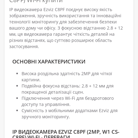
IP видеокамера Ezviz C8PF поєднує високу якість
зображення, зручність використання та інноваційні
технології моніторингу для забезпечення безпеки
вашого дому чи офісу. З фокусною відстанню 2.8 + 12
мм, ця видеокамера гарантує чіткість деталей на
різних відстанях, що суттєво розширює область
застосування.
ОСНОВНІ ХАРАКТЕРИСТИКИ
Висока роздільна здатність 2MP для чіткої
картини.
Подвійна фокусна відстань: 2.8 + 12 мм для
покращеної деталізації сцен.
Підключення через Wi-Fi для бездротового
доступу та управління.
Сумісність з мобільними додатками Ezviz для
зручного моніторингу.
IP ВИДЕОКАМЕРА EZVIZ C8PF (2MP, W1 CS-
C8PF) WI-FI - ПЕРЕВАГИ