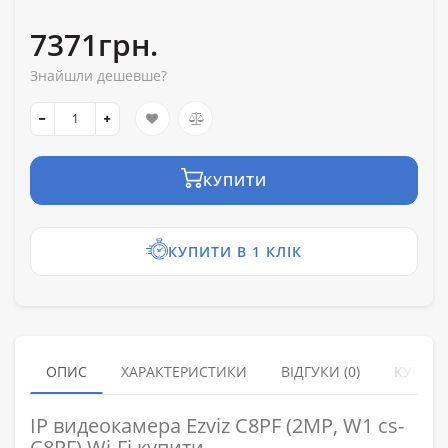
7371грн.
Знайшли дешевше?
КУПИТИ
КУПИТИ В 1 КЛІК
ОПИС
ХАРАКТЕРИСТИКИ
ВІДГУКИ (0)
КУПУЮ
IP видеокамера Ezviz C8PF (2MP, W1 cs-
C8PF) Wi-Fi купити