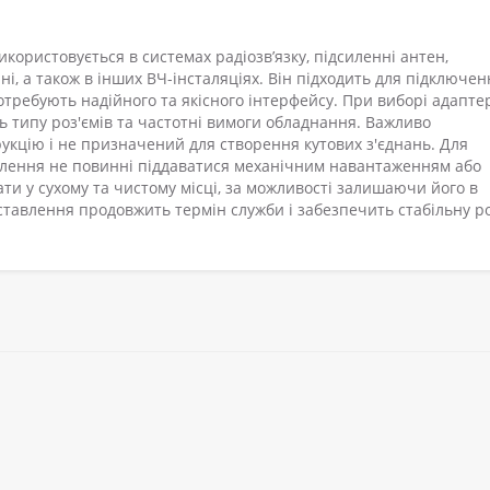
користовується в системах радіозв’язку, підсиленні антен,
, а також в інших ВЧ-інсталяціях. Він підходить для підключен
потребують надійного та якісного інтерфейсу. При виборі адапте
ь типу роз'ємів та частотні вимоги обладнання. Важливо
укцію і не призначений для створення кутових з'єднань. Для
іплення не повинні піддаватися механічним навантаженням або
ти у сухому та чистому місці, за можливості залишаючи його в
ставлення продовжить термін служби і забезпечить стабільну р