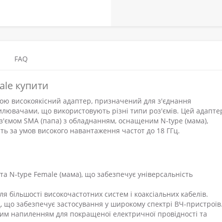
FAQ
ale купити
бою високоякісний адаптер, призначений для з'єднання
илювачами, що використовують різні типи роз'ємів. Цей адапте
роз'ємом SMA (папа) з обладнанням, оснащеним N-type (мама),
ть за умов високого навантаження частот до 18 ГГц.
та N-type Female (мама), що забезпечує універсальність
я більшості високочастотних систем і коаксіальних кабелів.
ц, що забезпечує застосування у широкому спектрі ВЧ-пристроїв
тим напиленням для покращеної електричної провідності та