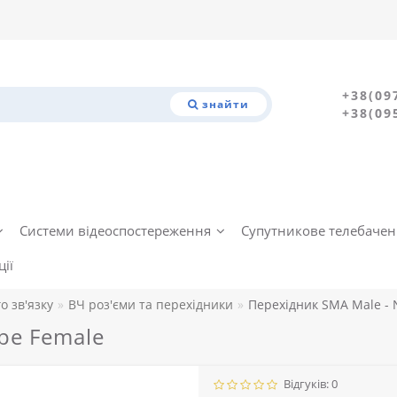
+38(09
знайти
+38(09
Системи відеоспостереження
Супутникове телебаче
ії
о зв'язку
ВЧ роз'єми та перехідники
Перехідник SMA Male - 
pe Female
Відгуків: 0