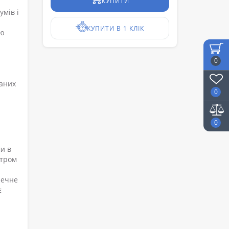
КУПИТИ
умів і
КУПИТИ В 1 КЛІК
ою
0
даних
0
0
и в
ктром
печне
є