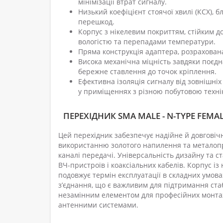
мінімізації втрат сигналу.
Низький коефіцієнт стоячої хвилі (КСХ), б
перешкод.
Корпус з нікелевим покриттям, стійким д
вологістю та перепадами температури.
Пряма конструкція адаптера, розрахована
Висока механічна міцність завдяки поєдн
бережне ставлення до точок кріплення.
Ефективна ізоляція сигналу від зовнішніх
у приміщеннях з різною побутовою техні
ПЕРЕХІДНИК SMA MALE - N-TYPE FEMAL
Цей перехідник забезпечує надійне й довговічн
використанню золотого напилення та металопро
каналі передачі. Універсальність дизайну та 
ВЧ-пристроїв і коаксіальних кабелів. Корпус із
подовжує термін експлуатації в складних умова
з’єднання, що є важливим для підтримання стаб
незамінним елементом для професійних монтажн
антенними системами.