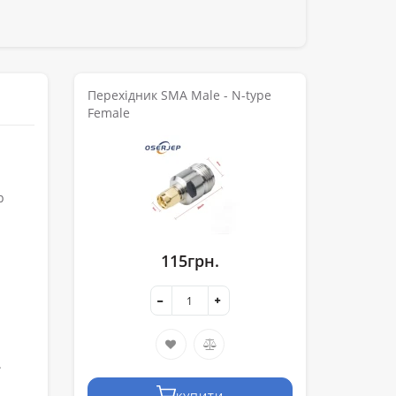
Перехідник SMA Male - N-type
Female
р
115грн.
.