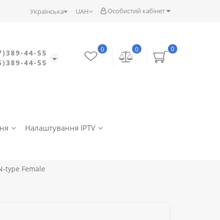
Особистий кабінет
Українська
UAH
0
0
0
7)389-44-55
5)389-44-55
ння
Налаштування IPTV
N-type Female