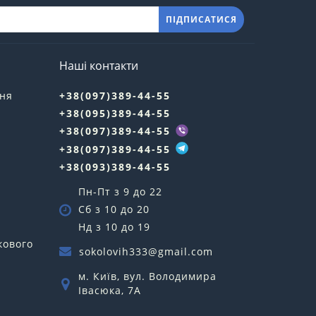
ПІДПИСАТИСЯ
Наші контакти
ння
+38(097)389-44-55
+38(095)389-44-55
у
+38(097)389-44-55
+38(097)389-44-55
+38(093)389-44-55
Пн-Пт з 9 до 22
Сб з 10 до 20
Нд з 10 до 19
кового
sokolovih333@gmail.com
м. Київ, вул. Володимира
Івасюка, 7А