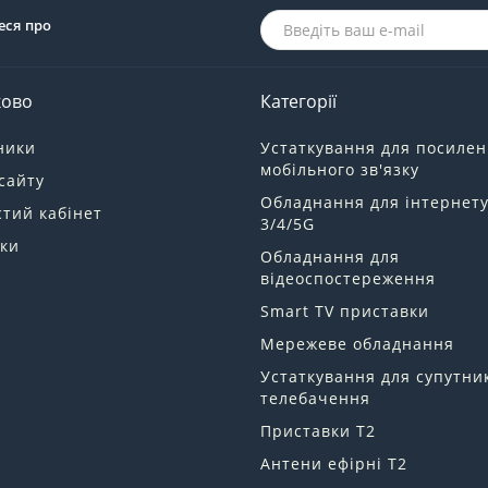
еся про
ково
Категорії
ники
Устаткування для посиле
мобільного зв'язку
сайту
Обладнання для інтернет
тий кабінет
3/4/5G
ки
Обладнання для
відеоспостереження
Smart TV приставки
Мережеве обладнання
Устаткування для супутни
телебачення
Приставки Т2
Антени ефірні Т2