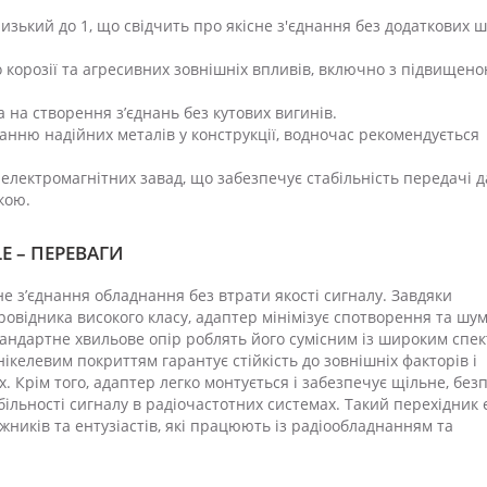
лизький до 1, що свідчить про якісне з'єднання без додаткових ш
о корозії та агресивних зовнішніх впливів, включно з підвищен
 на створення з’єднань без кутових вигинів.
анню надійних металів у конструкції, водночас рекомендується
 електромагнітних завад, що забезпечує стабільність передачі 
кою.
E – ПЕРЕВАГИ
е з’єднання обладнання без втрати якості сигналу. Завдяки
відника високого класу, адаптер мінімізує спотворення та шум
стандартне хвильове опір роблять його сумісним із широким спе
 нікелевим покриттям гарантує стійкість до зовнішніх факторів і
х. Крім того, адаптер легко монтується і забезпечує щільне, без
ільності сигналу в радіочастотних системах. Такий перехідник 
иків та ентузіастів, які працюють із радіообладнанням та