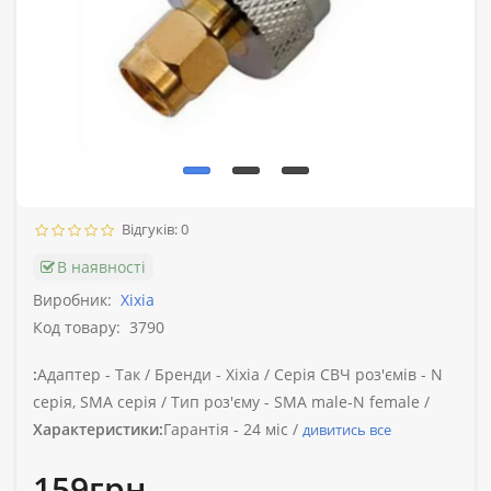
Відгуків: 0
В наявності
Виробник:
Xixia
Код товару:
3790
:
Адаптер -
Так /
Бренди -
Xixia /
Серія СВЧ роз'ємів -
N
серія, SMA серія /
Тип роз'єму -
SMA male-N female /
Характеристики:
Гарантія -
24 міс /
дивитись все
159грн.