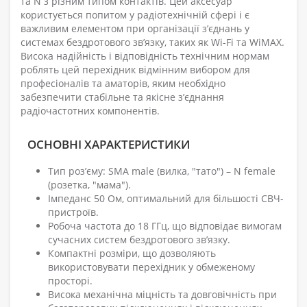
та N з різним типом контактів. Цей аксесуар
користується попитом у радіотехнічній сфері і є
важливим елементом при організації з’єднань у
системах бездротового зв’язку, таких як Wi-Fi та WiMAX.
Висока надійність і відповідність технічним нормам
роблять цей перехідник відмінним вибором для
професіоналів та аматорів, яким необхідно
забезпечити стабільне та якісне з’єднання
радіочастотних компонентів.
ОСНОВНІ ХАРАКТЕРИСТИКИ
Тип роз’єму: SMA male (вилка, "тато") – N female
(розетка, "мама").
Імпеданс 50 Ом, оптимальний для більшості СВЧ-
пристроїв.
Робоча частота до 18 ГГц, що відповідає вимогам
сучасних систем бездротового зв’язку.
Компактні розміри, що дозволяють
використовувати перехідник у обмеженому
просторі.
Висока механічна міцність та довговічність при