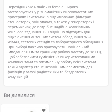
Перехідник SMA male - N female широко
застосовується у різноманітних високочастотних
пристроях і системах: в підсилювачах, фільтрах,
атенюаторах, змішувачах, а також у генераторах і
перемикачах, де потрібне надійне коаксіально-
хвильове з’єднання. Він відмінно підходить для
підключення антенних систем, обладнання Wi-Fi і
WiMAX, тестових стендів та лабораторного обладнання.
При виборі важливо враховувати номінальний
імпеданс 50 Ом та граничну робочу частоту до 18 ГГц,
щоб забезпечити сумісність з використовуваними
компонентами та оптимальну роботу всієї системи.
Такий адаптер стане незамінним елементом для
фахівців у галузі радіотехніки та бездротових
комунікацій.
Ви дивилися