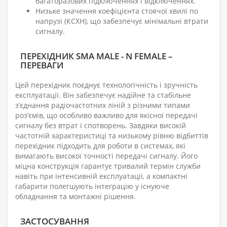
багаторазових підключеннях і відключеннях.
Низьке значення коефіцієнта стоячої хвилі по
напрузі (КСХН), що забезпечує мінімальні втрати
сигналу.
ПЕРЕХІДНИК SMA MALE - N FEMALE –
ПЕРЕВАГИ
Цей перехідник поєднує технологічність і зручність
експлуатації. Він забезпечує надійне та стабільне
з’єднання радіочастотних ліній з різними типами
роз’ємів, що особливо важливо для якісної передачі
сигналу без втрат і спотворень. Завдяки високій
частотній характеристиці та низькому рівню відбиттів
перехідник підходить для роботи в системах, які
вимагають високої точності передачі сигналу. Його
міцна конструкція гарантує тривалий термін служби
навіть при інтенсивній експлуатації, а компактні
габарити полегшують інтеграцію у існуюче
обладнання та монтажні рішення.
ЗАСТОСУВАННЯ