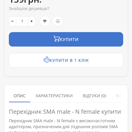
Знайшли дешевше?
КУПИТИ
КУПИТИ В 1 КЛІК
ОПИС
ХАРАКТЕРИСТИКИ
ВІДГУКИ (0)
КУПУЮ
Перехідник SMA male - N female купити
Перехідник SMA male - N female є високочастотним
адаптером, призначеним для з’єднання роз’ємів SMA