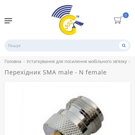
0
Головна
Устаткування для посилення мобільного зв'язку
В
Перехідник SMA male - N female