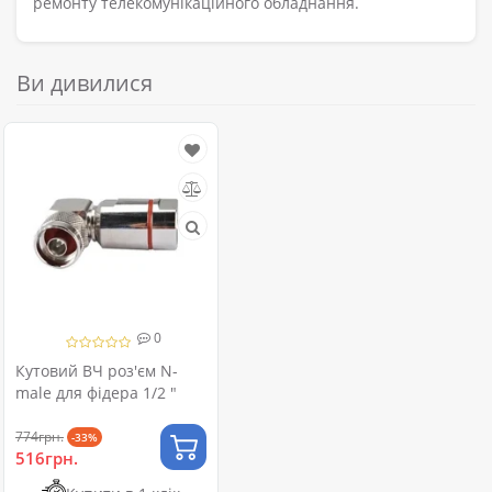
ремонту телекомунікаційного обладнання.
Ви дивилися
0
Кутовий ВЧ роз'єм N-
male для фідера 1/2 "
774грн.
-33%
516грн.