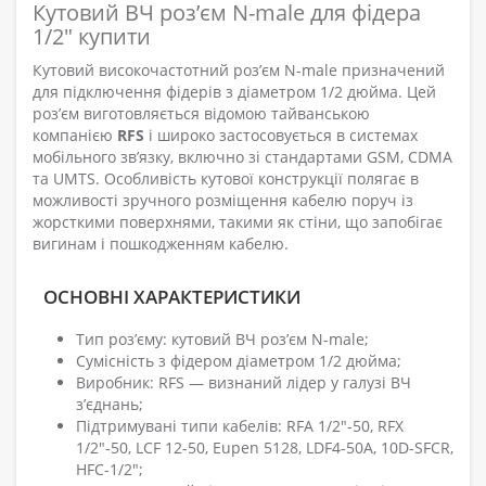
Кутовий ВЧ роз’єм N-male для фідера
1/2" купити
Кутовий високочастотний роз’єм N-male призначений
для підключення фідерів з діаметром 1/2 дюйма. Цей
роз’єм виготовляється відомою тайванською
компанією
RFS
і широко застосовується в системах
мобільного зв’язку, включно зі стандартами GSM, CDMA
та UMTS. Особливість кутової конструкції полягає в
можливості зручного розміщення кабелю поруч із
жорсткими поверхнями, такими як стіни, що запобігає
вигинам і пошкодженням кабелю.
ОСНОВНІ ХАРАКТЕРИСТИКИ
Тип роз’єму: кутовий ВЧ роз’єм N-male;
Сумісність з фідером діаметром 1/2 дюйма;
Виробник: RFS — визнаний лідер у галузі ВЧ
з’єднань;
Підтримувані типи кабелів: RFA 1/2"-50, RFX
1/2"-50, LCF 12-50, Eupen 5128, LDF4-50A, 10D-SFCR,
HFC-1/2″;