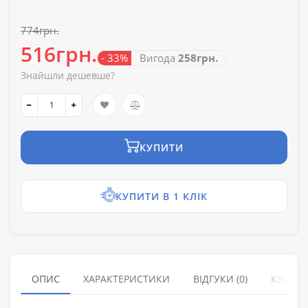
774грн.
516грн.
- 33%
Вигода
258грн.
Знайшли дешевше?
КУПИТИ
КУПИТИ В 1 КЛІК
ОПИС
ХАРАКТЕРИСТИКИ
ВІДГУКИ (0)
КУПУЮ