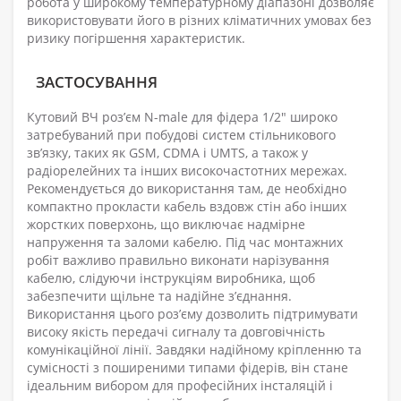
робота у широкому температурному діапазоні дозволяє
використовувати його в різних кліматичних умовах без
ризику погіршення характеристик.
ЗАСТОСУВАННЯ
Кутовий ВЧ роз’єм N-male для фідера 1/2" широко
затребуваний при побудові систем стільникового
зв’язку, таких як GSM, CDMA і UMTS, а також у
радіорелейних та інших високочастотних мережах.
Рекомендується до використання там, де необхідно
компактно прокласти кабель вздовж стін або інших
жорстких поверхонь, що виключає надмірне
напруження та заломи кабелю. Під час монтажних
робіт важливо правильно виконати нарізування
кабелю, слідуючи інструкціям виробника, щоб
забезпечити щільне та надійне з’єднання.
Використання цього роз’єму дозволить підтримувати
високу якість передачі сигналу та довговічність
комунікаційної лінії. Завдяки надійному кріпленню та
сумісності з поширеними типами фідерів, він стане
ідеальним вибором для професійних інсталяцій і