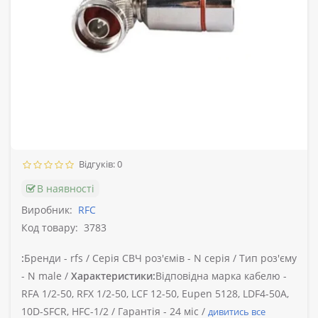
Відгуків: 0
В наявності
Виробник:
RFC
Код товару:
3783
:
Бренди -
rfs /
Серія СВЧ роз'ємів -
N серія /
Тип роз'єму
-
N male /
Характеристики:
Відповідна марка кабелю -
RFA 1/2-50, RFX 1/2-50, LCF 12-50, Eupen 5128, LDF4-50A,
10D-SFCR, HFC-1/2 /
Гарантія -
24 міс /
дивитись все