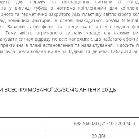
лужить для пошуку та покращення сигналу в станд
на у вигляді тубуса з чотирма кріпленнями для кріплен
цного та герметично закритого ABS пластику світло-сірого ко
д зовнішніх факторів. В основі знаходиться роз'єм N-femal
ю. Завдяки такій формі та специфікації антена чудово філ
. Тому якість отриманого сигналу краще від схожих вир
анувати сигнал відразу по всіх напрямках, що набагато ефект
 практична в плані встановлення та налаштування, її досить 
а була розташована вище за будівлі та дерева. Габарити ап
И ВСЕСПРЯМОВАНОЇ 2G/3G/4G АНТЕНИ 20 ДБ
698-960 МГц /1710-2700
МГц
20 ДБі