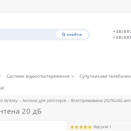
+38(09
знайти
+38(09
Системи відеоспостереження
Супутникове телебаче
ії
о зв'язку
Антени для репітерів
Всеспрямована 2G/3G/4G ант
нтена 20 дБ
Відгуків: 1