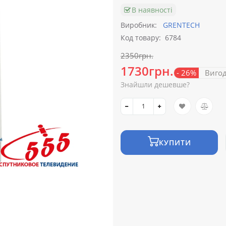
В наявності
Виробник:
GRENTECH
Код товару:
6784
2350грн.
1730грн.
- 26%
Виго
Знайшли дешевше?
КУПИТИ