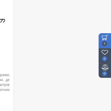
0
0
0
рами,
и, де
метрів
тотних