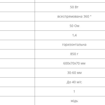
я
50 Вт
всеспрямована 360 °
50 Ом
1,4
горизонтальна
850 г
600х70х70 мм
30-60 мм
До 40 м/с
1
мідь