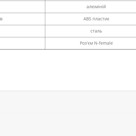
алюміній
ів
ABS пластик
сталь
Роз'єм N-female