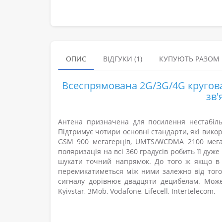
ОПИС
ВІДГУКИ (1)
КУПУЮТЬ РАЗОМ
Всеспрямована 2G/3G/4G кругова
зв'
Антена призначена для посилення нестабільн
Підтримує чотири основні стандарти, які вик
GSM 900 мегагерців, UMTS/WCDMA 2100 мегаге
поляризація на всі 360 градусів робить її дуж
шукати точний напрямок. До того ж якщо в р
перемикатиметься між ними залежно від того
сигналу дорівнює двадцяти децибелам. Може
Kyivstar, 3Mob, Vodafone, Lifecell, Intertelecom.