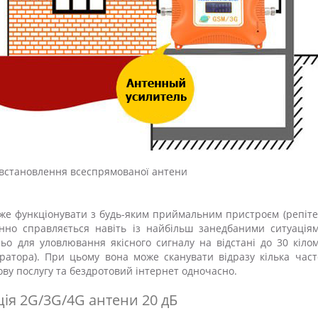
 встановлення всеспрямованої антени
же функціонувати з будь-яким приймальним пристроєм (репіте
нно справляється навіть із найбільш занедбаними ситуаціям
ньо для уловлювання якісного сигналу на відстані до 30 кіло
ератора). При цьому вона може сканувати відразу кілька час
ову послугу та бездротовий інтернет одночасно.
ія 2G/3G/4G антени 20 дБ