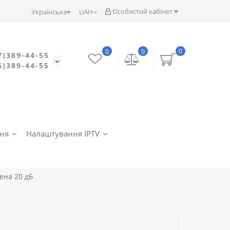
Особистий кабінет
Українська
UAH
0
0
0
7)389-44-55
5)389-44-55
ння
Налаштування IPTV
ена 20 дБ