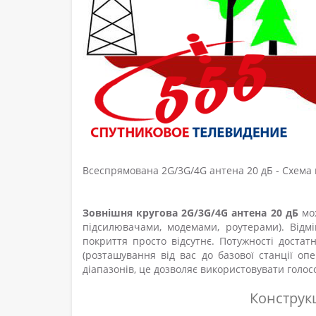
Всеспрямована 2G/3G/4G антена 20 дБ - Схема
Зовнішня кругова 2G/3G/4G антена 20 дБ
мо
підсилювачами, модемами, роутерами). Відмі
покриття просто відсутнє. Потужності достат
(розташування від вас до базової станції оп
діапазонів, це дозволяє використовувати голос
Конструкц