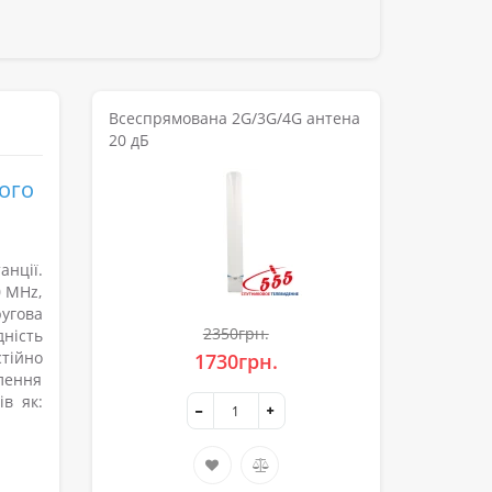
Всеспрямована 2G/3G/4G антена
20 дБ
ого
нції.
0 MHz,
угова
2350грн.
дність
тійно
1730грн.
лення
в як: