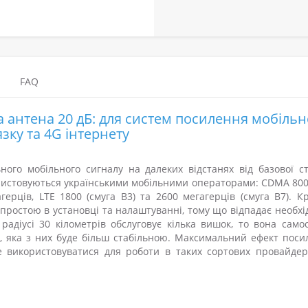
FAQ
 антена 20 дБ: для систем посилення мобільн
язку та 4G інтернету
ого мобільного сигналу на далеких відстанях від базової ста
ористовуються українськими мобільними операторами: CDMA 80
рців, LTE 1800 (смуга B3) та 2600 мегагерців (смуга B7). Кр
е простою в установці та налаштуванні, тому що відпадає необхі
адіусі 30 кілометрів обслуговує кілька вишок, то вона самос
, яка з них буде більш стабільною. Максимальний ефект поси
 використовуватися для роботи в таких сортових провайдері