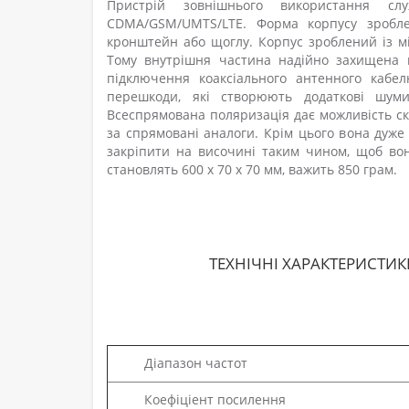
Пристрій зовнішнього використання с
CDMA/GSM/UMTS/LTE. Форма корпусу зробле
кронштейн або щоглу. Корпус зроблений із мі
Тому внутрішня частина надійно захищена ві
підключення коаксіального антенного кабел
перешкоди, які створюють додаткові шуми
Всеспрямована поляризація дає можливість ск
за спрямовані аналоги. Крім цього вона дуже
закріпити на височині таким чином, щоб вон
становлять 600 х 70 х 70 мм, важить 850 грам.
ТЕХНІЧНІ ХАРАКТЕРИСТИК
Діапазон частот
Коефіціент посилення