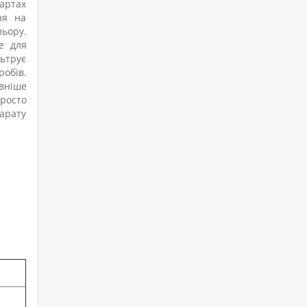
артах
ня на
льору.
e для
ьтрує
обів.
ивніше
просто
арату