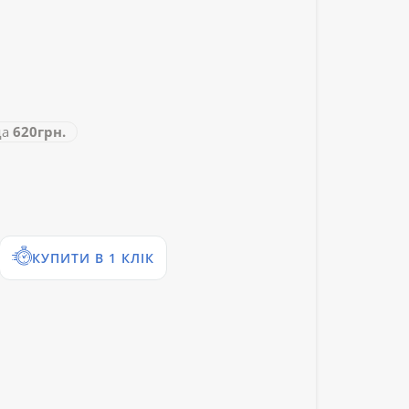
да
620грн.
КУПИТИ В 1 КЛІК