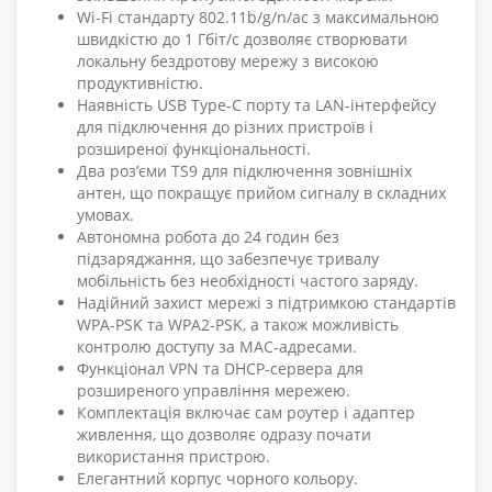
Wi-Fi стандарту 802.11b/g/n/ac з максимальною
швидкістю до 1 Гбіт/с дозволяє створювати
локальну бездротову мережу з високою
продуктивністю.
Наявність USB Type-C порту та LAN-інтерфейсу
для підключення до різних пристроїв і
розширеної функціональності.
Два роз’єми TS9 для підключення зовнішніх
антен, що покращує прийом сигналу в складних
умовах.
Автономна робота до 24 годин без
підзаряджання, що забезпечує тривалу
мобільність без необхідності частого заряду.
Надійний захист мережі з підтримкою стандартів
WPA-PSK та WPA2-PSK, а також можливість
контролю доступу за MAC-адресами.
Функціонал VPN та DHCP-сервера для
розширеного управління мережею.
Комплектація включає сам роутер і адаптер
живлення, що дозволяє одразу почати
використання пристрою.
Елегантний корпус чорного кольору.