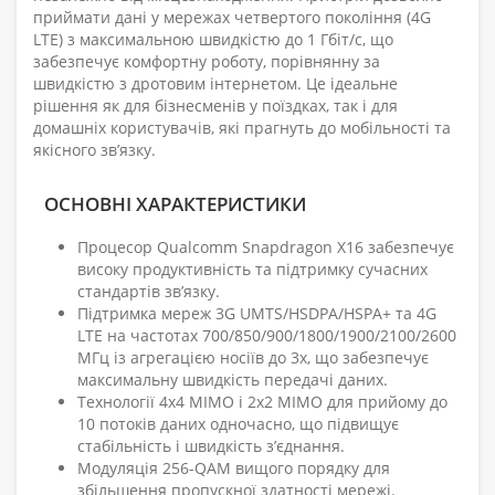
приймати дані у мережах четвертого покоління (4G
LTE) з максимальною швидкістю до 1 Гбіт/с, що
забезпечує комфортну роботу, порівнянну за
швидкістю з дротовим інтернетом. Це ідеальне
рішення як для бізнесменів у поїздках, так і для
домашніх користувачів, які прагнуть до мобільності та
якісного зв’язку.
ОСНОВНІ ХАРАКТЕРИСТИКИ
Процесор Qualcomm Snapdragon X16 забезпечує
високу продуктивність та підтримку сучасних
стандартів зв’язку.
Підтримка мереж 3G UMTS/HSDPA/HSPA+ та 4G
LTE на частотах 700/850/900/1800/1900/2100/2600
МГц із агрегацією носіїв до 3x, що забезпечує
максимальну швидкість передачі даних.
Технології 4x4 MIMO і 2x2 MIMO для прийому до
10 потоків даних одночасно, що підвищує
стабільність і швидкість з’єднання.
Модуляція 256-QAM вищого порядку для
збільшення пропускної здатності мережі.