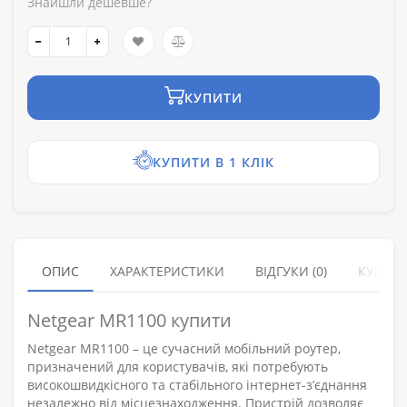
Знайшли дешевше?
КУПИТИ
КУПИТИ В 1 КЛІК
ОПИС
ХАРАКТЕРИСТИКИ
ВІДГУКИ (0)
КУПУЮ
Netgear MR1100 купити
Netgear MR1100 – це сучасний мобільний роутер,
призначений для користувачів, які потребують
високошвидкісного та стабільного інтернет-з’єднання
незалежно від місцезнаходження. Пристрій дозволяє