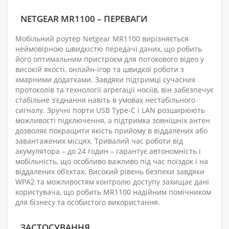
NETGEAR MR1100 – ПЕРЕВАГИ
Мобільний роутер Netgear MR1100 вирізняється
неймовірною швидкістю передачі даних, що робить
його оптимальним пристроєм для потокового відео у
високій якості, онлайн-ігор та швидкої роботи з
хмарними додатками. Завдяки підтримці сучасних
протоколів та технології агрегації носіїв, він забезпечує
стабільне з’єднання навіть в умовах нестабільного
сигналу. Зручні порти USB Type-C і LAN розширюють
можливості підключення, а підтримка зовнішніх антен
дозволяє покращити якість прийому в віддалених або
завантажених місцях. Тривалий час роботи від
акумулятора – до 24 годин – гарантує автономність і
мобільність, що особливо важливо під час поїздок і на
віддалених об’єктах. Високий рівень безпеки завдяки
WPA2 та можливостям контролю доступу захищає дані
користувача, що робить MR1100 надійним помічником
для бізнесу та особистого використання.
ЗАСТОСУВАННЯ