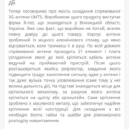
дБ
Тепер поговоримо про якість складання спрямованої
3G антени UMTS. Виробником цього продукту виступає
фірма R-net, що знаходиться у Вінницькій області,
Україна. Вже сам факт, що виробник не Китай, вселяє
певну довіру до цього товару. Корпус антени
зроблений із міцного алюмінієвого сплаву, що явно
відчувається, коли тримаєш її в руці. По всій довжині
спрямованої антени проходить 21 елемент і плата
узгодження хвилі до якої кріпиться кабель антени
ведучий на приймаючий пристрій. Після цього
розташовується якийсь рефлектор, завдання якого
підвищити градус захоплення сигналу, адже у антени і
так дуже вузька точка уловлювання (саме тому у неї
велика дальність дії). На підставі знаходиться місце для
кріпильного механізму, за рахунок якого антена
кріпиться на щоглу або кронштейн. Саме кріплення
зроблено з масивного металу, що забезпечує надійне
кріплення всієї конструкції. Для складання є всі
необхідні болти, гайки та шайби для рівномірного
розподілу навантаження.