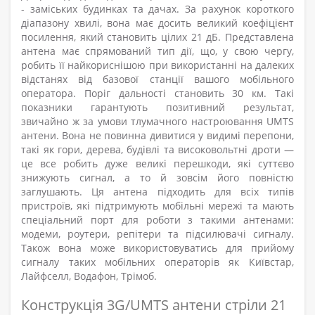
-
заміських будинках та дачах. За рахунок короткого
діапазону хвилі, вона має досить великий коефіцієнт
посилення, який становить цілих 21 дБ. Представлена
антена має спрямований тип дії, що, у свою чергу,
робить її найкориснішою при використанні на далеких
відстанях від базової станції вашого мобільного
оператора. Поріг дальності становить 30 км. Такі
показники гарантують позитивний результат,
звичайно ж за умови тлумачного настроювання UMTS
антени. Вона не повинна дивитися у видимі перепони,
такі як гори, дерева, будівлі та високовольтні дроти
—
це все робить дуже великі перешкоди, які суттєво
знижують сигнал, а то й зовсім його повністю
заглушають. Ця антена підходить для всіх типів
пристроїв, які підтримують мобільні мережі та мають
спеціальний порт для роботи з такими антенами:
модеми, роутери, репітери та підсилювачі сигналу.
Також вона може використовуватись для прийому
сигналу таких мобільних операторів як Київстар,
Лайфселл, Водафон, Трімоб.
Конструкція 3G/UMTS антени стріли 21