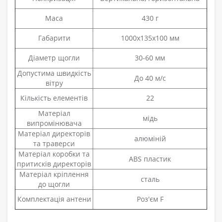
Маса
430 г
Габарити
1000х135х100 мм
Діаметр щогли
30-60 мм
Допустима швидкість
До 40 м/с
вітру
Кількість елементів
22
Матеріал
мідь
випромінювача
Матеріал директорів
алюміній
та траверси
Матеріал коробки та
ABS пластик
притисків директорів
Матеріал кріплення
сталь
до щогли
Комплектація антени
Роз'єм F