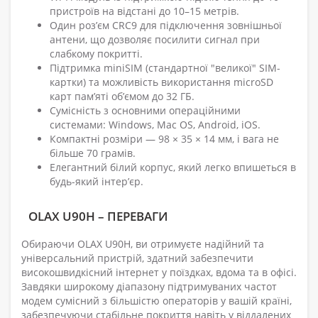
пристроїв на відстані до 10–15 метрів.
Один роз’єм CRC9 для підключення зовнішньої
антени, що дозволяє посилити сигнал при
слабкому покритті.
Підтримка miniSIM (стандартної "великої" SIM-
картки) та можливість використання microSD
карт пам’яті об’ємом до 32 ГБ.
Сумісність з основними операційними
системами: Windows, Mac OS, Android, iOS.
Компактні розміри — 98 × 35 × 14 мм, і вага не
більше 70 грамів.
Елегантний білий корпус, який легко впишеться в
будь-який інтер’єр.
OLAX U90H – ПЕРЕВАГИ
Обираючи OLAX U90H, ви отримуєте надійний та
універсальний пристрій, здатний забезпечити
високошвидкісний інтернет у поїздках, вдома та в офісі.
Завдяки широкому діапазону підтримуваних частот
модем сумісний з більшістю операторів у вашій країні,
забезпечуючи стабільне покриття навіть у віддалених