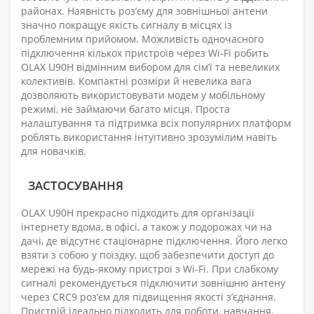
районах. Наявність роз’єму для зовнішньої антени
значно покращує якість сигналу в місцях із
проблемним прийомом. Можливість одночасного
підключення кількох пристроїв через Wi-Fi робить
OLAX U90H відмінним вибором для сім’ї та невеликих
колективів. Компактні розміри й невелика вага
дозволяють використовувати модем у мобільному
режимі, не займаючи багато місця. Проста
налаштування та підтримка всіх популярних платформ
роблять використання інтуїтивно зрозумілим навіть
для новачків.
ЗАСТОСУВАННЯ
OLAX U90H прекрасно підходить для організації
інтернету вдома, в офісі, а також у подорожах чи на
дачі, де відсутнє стаціонарне підключення. Його легко
взяти з собою у поїздку, щоб забезпечити доступ до
мережі на будь-якому пристрої з Wi-Fi. При слабкому
сигналі рекомендується підключити зовнішню антену
через CRC9 роз’єм для підвищення якості з’єднання.
Пристрій ідеально підходить для роботи, навчання,