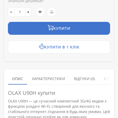
Знайшли дешевше?
КУПИТИ
КУПИТИ В 1 КЛІК
ОПИС
ХАРАКТЕРИСТИКИ
ВІДГУКИ (0)
КУПУЮ
OLAX U90H купити
OLAX U90H — це сучасний компактний 3G/4G модем з
функцією роздачі Wi-Fi, створений для якісного та
стабільного інтернет-з’єднання в будь-яких умовах. Цей
пристрій ідеально підійде як для домашніх