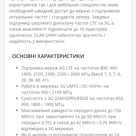
користувачів, так і для мобільних спеціалістів, яким
необхідний швидкий доступ до мережі з підтримкою
актуальних частот і стандартів зв’язку. Завдяки
підтримці широкого діапазону частот LTE та 3G, а
також можливості підключати до 10 пристроїв
одночасно, OLAX U90H забезпечує зручність і
надійність у використанні.
ОСНОВНІ ХАРАКТЕРИСТИКИ
Підтримка мереж 4G LTE на частотах 800, 900,
1800, 2100, 2300, 2500 і 2600 МГц (Band 1, 3, 7, 8,
20, 38, 40, 41).
Робота в мережах 3G UMTS і DC-HSPA+ на
частотах 900 і 2100 МГц.
Сумісність з 2G GSM/GPRS/EDGE на частотах 850,
900, 1800 і 1900 МГц.
Максимальна швидкість передачі даних до 150
Мбіт/с при завантаженні та до 50 Мбіт/с при
передачі (LTE), а також до 42 Мбіт/с і 5,76 Мбіт/с
відповідно у 3G мережах.
Wi-Fi модуль із підтримкою підключення до 10