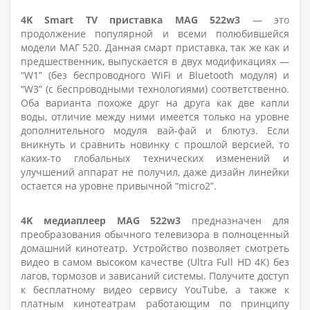
4K Smart TV приставка MAG 522w3
— это
продолжение популярной и всеми полюбившейся
модели МАГ 520. Данная смарт приставка, так же как и
предшественник, выпускается в двух модификациях —
“W1” (без беспроводного WiFi и Bluetooth модуля) и
“W3” (с беспроводными технологиями) соответственно.
Оба варианта похоже друг на друга как две капли
воды, отличие между ними имеется только на уровне
дополнительного модуля вай-фай и блютуз. Если
вникнуть и сравнить новинку с прошлой версией, то
каких-то глобальных технических изменений и
улучшений аппарат не получил, даже дизайн линейки
остается на уровне привычной “micro2”.
4K медиаплеер MAG 522w3
предназначен для
преобразования обычного телевизора в полноценный
домашний кинотеатр. Устройство позволяет смотреть
видео в самом высоком качестве (Ultra Full HD 4К) без
лагов, тормозов и зависаний системы. Получите доступ
к бесплатному видео сервису YouTube, а также к
платным кинотеатрам работающим по принципу