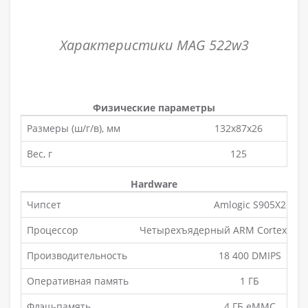
Характеристики MAG 522w3
Физические параметры
Размеры (ш/г/в), мм
132x87x26
Вес, г
125
Hardware
Чипсет
Amlogic S905X2
Процессор
Четырехъядерный ARM Cortex-A53,
Производительность
18 400 DMIPS
Оперативная память
1 ГБ
Флэш-память
4 ГБ eMMC