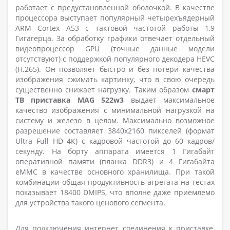
работает с предустановленной оболочкой. В качестве
процессора выступает популярный четырехъядерный
ARM Cortex A53 с тактовой частотой работы 1,9
Гигагерца. За обработку графики отвечает отдельный
видеопроцессор GPU (точные данные модели
отсутствуют) с поддержкой популярного декодера HEVC
(Н.265). Он позволяет быстро и без потери качества
изображения сжимать картинку, что в свою очередь
существенно снижает нагрузку. Таким образом
смарт
ТВ приставка MAG 522w3
выдает максимальное
качество изображения с минимальной нагрузкой на
систему и железо в целом. Максимально возможное
разрешение составляет 3840x2160 пикселей (формат
Ultra Full HD 4К) с кадровой частотой до 60 кадров/
секунду. На борту аппарата имеется 1 Гигабайт
оперативной памяти (планка DDR3) и 4 Гигабайта
eMMC в качестве основного хранилища. При такой
комбинации общая продуктивность агрегата на тестах
показывает 18400 DMIPS, что вполне даже приемлемо
для устройства такого ценового сегмента.
Для подключения интернет соединения к приставке,