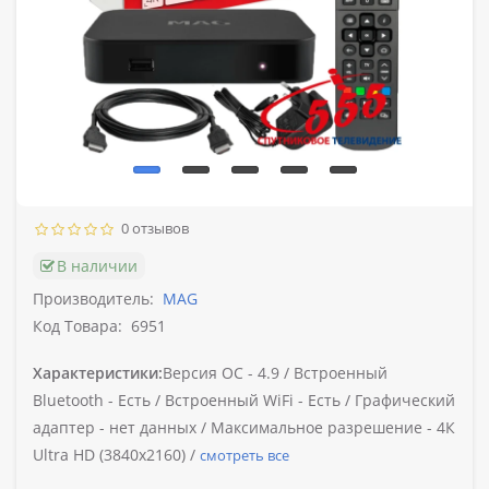
0 отзывов
В наличии
Производитель:
MAG
Код Товара:
6951
Характеристики:
Версия ОС -
4.9 /
Встроенный
Bluetooth -
Есть /
Встроенный WiFi -
Есть /
Графический
адаптер -
нет данных /
Максимальное разрешение -
4К
Ultra HD (3840х2160) /
смотреть все