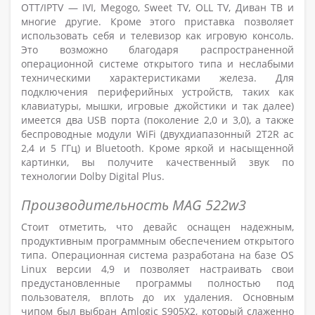
OTT/IPTV — IVI, Megogo, Sweet TV, OLL TV, Диван ТВ и
многие другие. Кроме этого приставка позволяет
использовать себя и телевизор как игровую консоль.
Это возможно благодаря распространенной
операционной системе открытого типа и неслабыми
техническими характеристиками железа. Для
подключения периферийных устройств, таких как
клавиатуры, мышки, игровые джойстики и так далее)
имеется два USB порта (поколение 2,0 и 3,0), а также
беспроводные модули WiFi (двухдиапазонный
2T2R
ac
2,4 и 5 ГГц)
и Bluetooth. Кроме яркой и насыщенной
картинки, вы получите качественный звук по
технологии Dolby Digital Plus.
Производительность MAG 522w3
Стоит отметить, что девайс оснащен надежным,
продуктивным программным обеспечением открытого
типа. Операционная система разработана на базе OS
Linux версии 4,9 и позволяет настраивать свои
предустановленные программы полностью под
пользователя, вплоть до их удаления. Основным
чипом был выбран Amlogic S905X2, который слаженно