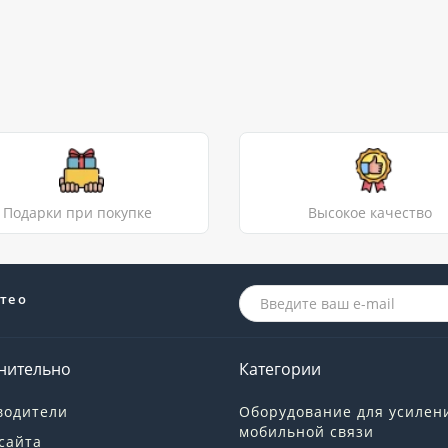
Подарки при покупке
Высокое качество
те о
нительно
Категории
водители
Оборудование для усилен
мобильной связи
сайта