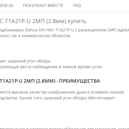
ОВ (0)
ПОКУПАЮТ ВМЕСТЕ
FAQ
-T1A21P-U 2МП (2.8мм) купить
видеокамеры Dahua DH-HAC-T1A21P-U с разрешением 2МП идеа
лых, так и коммерческих объектов.
ает широкий угол обзора.
воляющая вести наблюдение в темное время суток.
T1A21P-U 2МП (2.8ММ) - ПРЕИМУЩЕСТВА
тся высокое качество изображения даже в условиях низкой
дсветки. Кроме того, широкий угол обзора обеспечивает
применение в системах видеонаблюдения для магазинов, склад