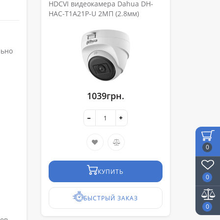
HDCVI видеокамера Dahua DH-
HAC-T1A21P-U 2МП (2.8мм)
льно
1039грн.
0
КУПИТЬ
0
БЫСТРЫЙ ЗАКАЗ
0
ов,