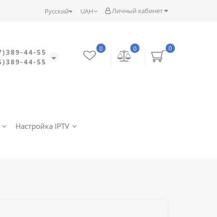
Личный кабинет
Русский
UAH
0
0
0
7)389-44-55
5)389-44-55
Настройка IPTV