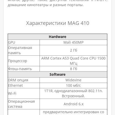
домашние кинотеатры и разные порталы.
Характеристики MAG 410
Hardware
GPU
Mali 450MP
Оперативная
2 Гб
память
ARM Cortex A53 Quad Core CPU 1500
Процессор
МГц
Флэш-память
8 Гб
Software
DRM опция
Widevine
Ethernet
100 мб/с
1T1R, однодиапазонный 802.11n.
Wi-Fi
Встроенный.
Операционная
Android 6.x
система
предварительно интегрирован со