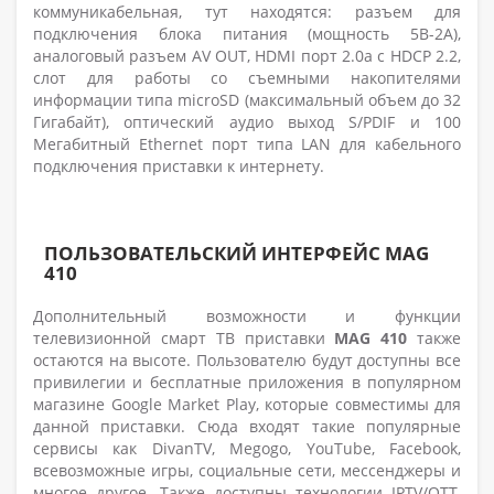
коммуникабельная, тут находятся: разъем для
подключения блока питания (мощность 5В-2А),
аналоговый
разъем AV OUT, HDMI порт
2.0a с HDCP 2.2,
слот для работы со съемными накопителями
информации типа microSD (максимальный объем до 32
Гигабайт), оптический аудио выход S/PDIF и 100
Мегабитный Ethernet порт типа LAN для кабельного
подключения приставки к интернету.
ПОЛЬЗОВАТЕЛЬСКИЙ ИНТЕРФЕЙС MAG
410
Дополнительный возможности и функции
телевизионной смарт ТВ приставки
MAG 410
также
остаются на высоте. Пользователю будут доступны все
привилегии и бесплатные приложения в популярном
магазине Google Market Play, которые совместимы для
данной приставки. Сюда входят такие популярные
сервисы как DivanTV, Megogo, YouTube, Facebook,
всевозможные игры, социальные сети, мессенджеры и
многое другое. Также доступны технологии IPTV/OTT,