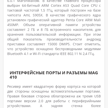
6.0.1
MarshMallow. В качестве главного процессора
выбран 64-битный
ARM Cortex A53 Quad Core CPU с
тактовой частотой 1,5 ГГц, который построен на базе
чипсета
AmL S905X. В качестве графического ядра
установлен графический адаптер
Penta Core ARM
Mali
450MP. Объем оперативной памяти устройства
составляет 2 ГБ и 8 ГБ встроенного накопителя, для
хранения пользовательской информации. При этом
общий показатель производительности андроид
приставки составляет 15000
DMIPS. Стоит отметить,
что устройство оснащено беспроводными модулями
Bluetooth 4.1 и Wi-Fi стандарта IEEE 802.11 N 2,4 ГГц.
ИНТЕРФЕЙСНЫЕ ПОРТЫ И РАЗЪЕМЫ MAG
410
Ресивер имеет квадратную форму корпуса на которой
две стороны оснащены вспомогательными портами.
Правая боковая сторона облагорожена аж тремя USB
портами версии 2.0 для работы с периферийными
устройствами. А задняя стенка более