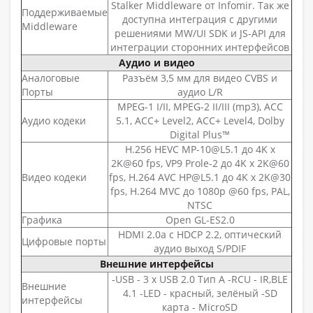
Stalker Middleware от Infomir. Так же
Поддерживаемые
доступна интеграция с другими
Middleware
решениями MW/UI SDK и JS-API для
интеграции сторонних интерфейсов
Аудио и видео
Аналоговые
Разъём 3,5 мм для видео CVBS и
Порты
аудио L/R
MPEG-1 I/II, MPEG-2 II/III (mp3), ACC
Аудио кодеки
5.1, ACC+ Level2, ACC+ Level4, Dolby
Digital Plus™
H.256 HEVC MP-10@L5.1 до 4K x
2K@60 fps, VP9 Prole-2 до 4K x 2K@60
Видео кодеки
fps, H.264 AVC HP@L5.1 до 4K x 2K@30
fps, H.264 MVC до 1080p @60 fps, PAL,
NTSC
Графика
Open GL-ES2.0
HDMI 2.0a c HDCP 2.2, оптический
Цифровые порты
аудио выход S/PDIF
Внешние интерфейсы
-USB - 3 x USB 2.0 Тип А -RCU - IR,BLE
Внешние
4.1 -LED - красный, зелёный -SD
интерфейсы
карта - MicroSD