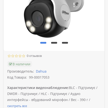
0 отзывов
В наличии
Производитель:
Dahua
Код Товара:
99-00017053
Характеристики видеонаблюдение:
BLC -
Підтримує /
DWDR -
Підтримує /
HLC -
Підтримує /
Аудио
интерфейсы -
вбудований мікрофон /
Вес -
390 г /
смотреть все