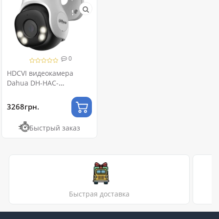
0
HDCVI видеокамера
Dahua DH-HAC-
PT1500AP-IL-A 5МП
(2.8мм)
3268грн.
Быстрый заказ
Быстрая доставка