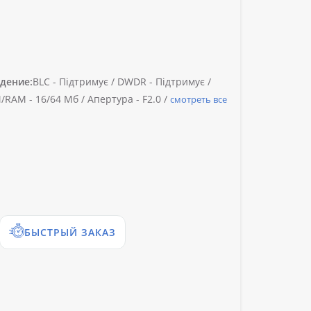
дение:
BLC -
Підтримує /
DWDR -
Підтримує /
/RAM -
16/64 Мб /
Апертура -
F2.0 /
смотреть все
БЫСТРЫЙ ЗАКАЗ