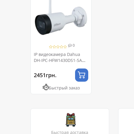
0
IP видеокамера Dahua
DH-IPC-HFW1430DS1-SAW
4МП (2.8мм) Wi-Fi
2451грн.
Быстрый заказ
Быстрая доставка