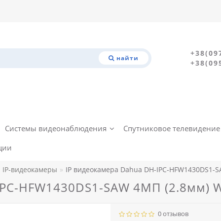
+38(09
найти
+38(09
Системы видеонаблюдения
Спутниковое телевидение
ции
IP-видеокамеры
IP видеокамера Dahua DH-IPC-HFW1430DS1-SA
IPC-HFW1430DS1-SAW 4МП (2.8мм) W
0 отзывов