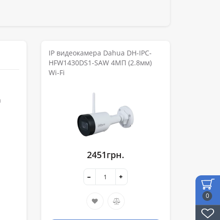
IP видеокамера Dahua DH-IPC-
HFW1430DS1-SAW 4МП (2.8мм)
Wi-Fi
а
2451грн.
0