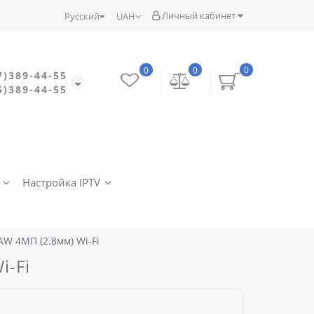
Личный кабинет
Русский
UAH
0
0
0
7)389-44-55
5)389-44-55
Настройка IPTV
W 4МП (2.8мм) Wi-Fi
i-Fi